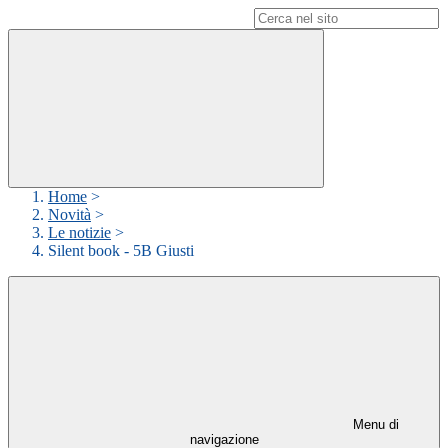
Campo di ricerca per le pagine del sito
Home
>
Novità
>
Le notizie
>
Silent book - 5B Giusti
Menu di
navigazione