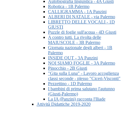
Autobiografia linguistica - 4A Giusti
Robotica - 1B Palermo
CALLIGRAMMA - 1A Panzini
ALBERI DI NATALE - via Palermo
LIBRETTO DELLE VOCALI - 1D
GIUSTI
Puzzle di foglie sull'acqua - 4D Giusti
A contro tutti. La rivolta delle
MAIUSCOLE - 3B Palermo
Giornata nazionale degli alberi - 1B
Palermo
INSIDE OUT - 3A Panzini
NOI SIAMO FOGLIE - 3A Palermo
Pinocchio - 2B Giusti
"Gita sulla Luna" - Lavoro accoglienza
classi seconde - plesso "Ciceri-Visconti"
Pezzettino - 1D Palermo
I bambini di prima salutano l'autunno
(Giusti-Palermo)
La IA (Panzini) racconta l'Iliade
Attività Didattiche 2019-2020