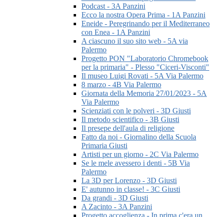
Podcast - 3A Panzini
Ecco la nostra Opera Prima - 1A Panzini
Eneide - Peregrinando per il Mediterraneo
con Enea - 1A Panzini
A ciascuno il suo sito web - 5A via
Palermo
Progetto PON "Laboratorio Chromebook
per la primaria" - Plesso "Ciceri-Visconti"
Il museo Luigi Rovati - 5A Via Palermo
8 marzo - 4B Via Palermo
Giornata della Memoria 27/01/2023 - 5A
Via Palermo
Scienziati con le polveri - 3D Giusti
Il metodo scientifico - 3B Giusti
Il presepe dell'aula di religione
Fatto da noi - Giornalino della Scuola
Primaria Giusti
Artisti per un giorno - 2C Via Palermo
Se le mele avessero i denti - 5B Via
Palermo
La 3D per Lorenzo - 3D Giusti
E' autunno in classe! - 3C Giusti
Da grandi - 3D Giusti
A Zacinto - 3A Panzini
Progetto accoglienza - In prima c'era un