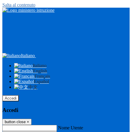
Salta al contenuto
Italiano
Italiano
English
Français
Español
中文
Accedi
Accedi
button close
×
Nome Utente