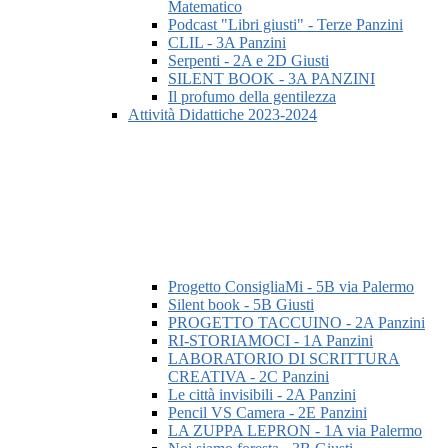
Matematico
Podcast "Libri giusti" - Terze Panzini
CLIL - 3A Panzini
Serpenti - 2A e 2D Giusti
SILENT BOOK - 3A PANZINI
Il profumo della gentilezza
Attività Didattiche 2023-2024
Progetto ConsigliaMi - 5B via Palermo
Silent book - 5B Giusti
PROGETTO TACCUINO - 2A Panzini
RI-STORIAMOCI - 1A Panzini
LABORATORIO DI SCRITTURA
CREATIVA - 2C Panzini
Le città invisibili - 2A Panzini
Pencil VS Camera - 2E Panzini
LA ZUPPA LEPRON - 1A via Palermo