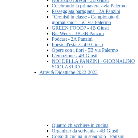
Noi siamo foresta - 3B Giusti
Celebrando la primavera - via Palermo
Passeggiata partigiana - 2A Panzini
“Cronisti in classe - Campionato di
giornalismo” - 5C via Palermo
GREEN FOOD? - 4B Giusti
Bic Week - 3B-3B Panzini
Podcast - 2A Panzini
Poesie d'estate - 4D Giusti
Opere con i fiori - 5B via Palermo
L'emozione - 4B Giusti
NOI DELLA PANZINI - GIORNALINO
SCOLASTICO
Attività Didattiche 2022-2023
Quattro chiacchiere in cucina
Organizer da scrivania - 4B Giusti
Corso di cucina in spagnolo - Panzini