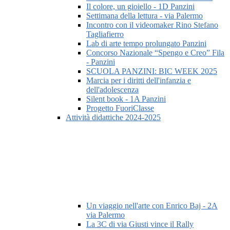
Il colore, un gioiello - 1D Panzini
Settimana della lettura - via Palermo
Incontro con il videomaker Rino Stefano
Tagliafierro
Lab di arte tempo prolungato Panzini
Concorso Nazionale “Spengo e Creo” Fila
- Panzini
SCUOLA PANZINI: BIC WEEK 2025
Marcia per i diritti dell'infanzia e
dell'adolescenza
Silent book - 1A Panzini
Progetto FuoriClasse
Attività didattiche 2024-2025
Un viaggio nell'arte con Enrico Baj - 2A
via Palermo
La 3C di via Giusti vince il Rally