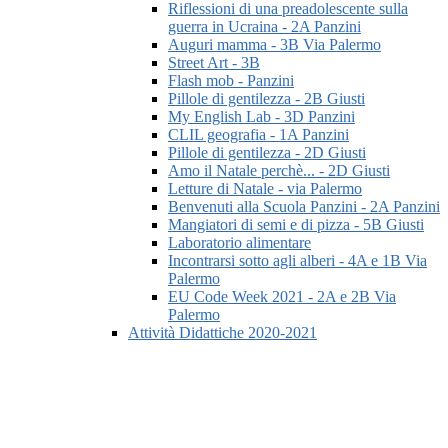
Riflessioni di una preadolescente sulla
guerra in Ucraina - 2A Panzini
Auguri mamma - 3B Via Palermo
Street Art - 3B
Flash mob - Panzini
Pillole di gentilezza - 2B Giusti
My English Lab - 3D Panzini
CLIL geografia - 1A Panzini
Pillole di gentilezza - 2D Giusti
Amo il Natale perchè... - 2D Giusti
Letture di Natale - via Palermo
Benvenuti alla Scuola Panzini - 2A Panzini
Mangiatori di semi e di pizza - 5B Giusti
Laboratorio alimentare
Incontrarsi sotto agli alberi - 4A e 1B Via
Palermo
EU Code Week 2021 - 2A e 2B Via
Palermo
Attività Didattiche 2020-2021