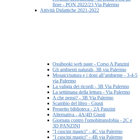
fiore - PON 2022/23 Via Palermo
Attività Didattiche 2021-2022
Ossibooki web page - Corso A Panzini
Gli ambienti naturali- 3B via Palermo
Mosaici/natura e i doni all’ambiente - 3-4-5
via Palermo
La valigia dei ricordi - 3B Via Palermo
La settimana della lettura - Via Palermo
A che pensi? - 3B Via Palermo
Scambio del libro - Giusti
Progetto biblioteca - 2A Panzini
Alternativa - 4A/4D Giusti
Giornata contro l'omobitransfobia - 2C e
3D PANZINI
"I cuscini magici" - 4C via Palermo
"I cuscini magici" - 4B via Palermo