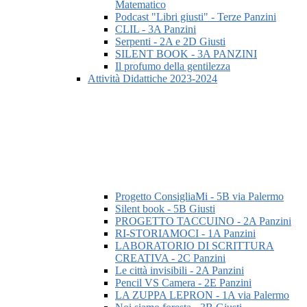
Matematico
Podcast "Libri giusti" - Terze Panzini
CLIL - 3A Panzini
Serpenti - 2A e 2D Giusti
SILENT BOOK - 3A PANZINI
Il profumo della gentilezza
Attività Didattiche 2023-2024
Progetto ConsigliaMi - 5B via Palermo
Silent book - 5B Giusti
PROGETTO TACCUINO - 2A Panzini
RI-STORIAMOCI - 1A Panzini
LABORATORIO DI SCRITTURA
CREATIVA - 2C Panzini
Le città invisibili - 2A Panzini
Pencil VS Camera - 2E Panzini
LA ZUPPA LEPRON - 1A via Palermo