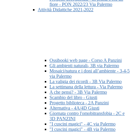
fiore - PON 2022/23 Via Palermo
Attività Didattiche 2021-2022
Ossibooki web page - Corso A Panzini
Gli ambienti naturali- 3B via Palermo
Mosaici/natura e i doni all’ambiente - 3-4-5
via Palermo
La valigia dei ricordi - 3B Via Palermo
La settimana della lettura - Via Palermo
A che pensi? - 3B Via Palermo
Scambio del libro - Giusti
Progetto biblioteca - 2A Panzini
Alternativa - 4A/4D Giusti
Giornata contro l'omobitransfobia - 2C e
3D PANZINI
"I cuscini magici" - 4C via Palermo
"I cuscini magici" - 4B via Palermo