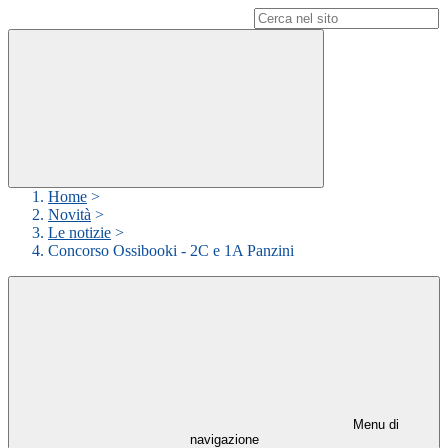
Campo di ricerca per le pagine del sito
Home
>
Novità
>
Le notizie
>
Concorso Ossibooki - 2C e 1A Panzini
Menu di
navigazione