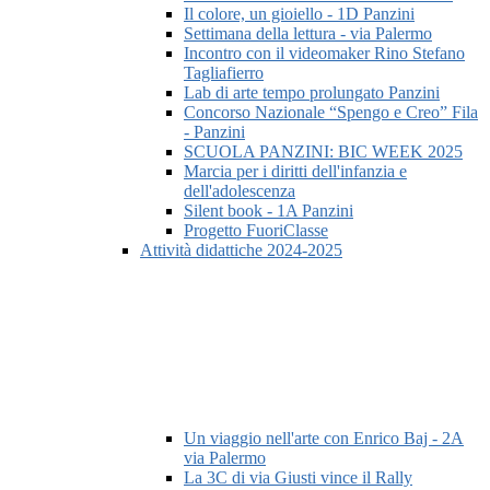
Il colore, un gioiello - 1D Panzini
Settimana della lettura - via Palermo
Incontro con il videomaker Rino Stefano
Tagliafierro
Lab di arte tempo prolungato Panzini
Concorso Nazionale “Spengo e Creo” Fila
- Panzini
SCUOLA PANZINI: BIC WEEK 2025
Marcia per i diritti dell'infanzia e
dell'adolescenza
Silent book - 1A Panzini
Progetto FuoriClasse
Attività didattiche 2024-2025
Un viaggio nell'arte con Enrico Baj - 2A
via Palermo
La 3C di via Giusti vince il Rally