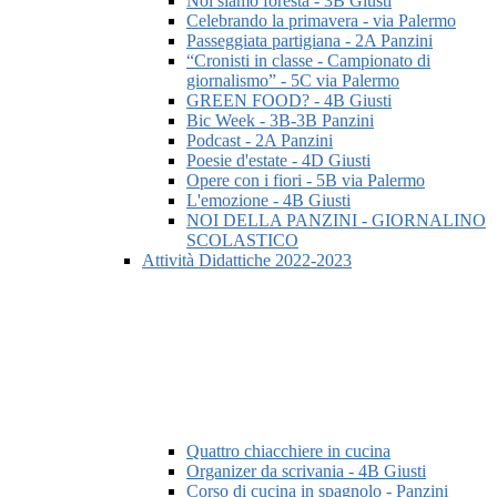
Noi siamo foresta - 3B Giusti
Celebrando la primavera - via Palermo
Passeggiata partigiana - 2A Panzini
“Cronisti in classe - Campionato di
giornalismo” - 5C via Palermo
GREEN FOOD? - 4B Giusti
Bic Week - 3B-3B Panzini
Podcast - 2A Panzini
Poesie d'estate - 4D Giusti
Opere con i fiori - 5B via Palermo
L'emozione - 4B Giusti
NOI DELLA PANZINI - GIORNALINO
SCOLASTICO
Attività Didattiche 2022-2023
Quattro chiacchiere in cucina
Organizer da scrivania - 4B Giusti
Corso di cucina in spagnolo - Panzini