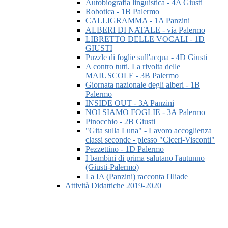
Autobiografia linguistica - 4A Giusti
Robotica - 1B Palermo
CALLIGRAMMA - 1A Panzini
ALBERI DI NATALE - via Palermo
LIBRETTO DELLE VOCALI - 1D
GIUSTI
Puzzle di foglie sull'acqua - 4D Giusti
A contro tutti. La rivolta delle
MAIUSCOLE - 3B Palermo
Giornata nazionale degli alberi - 1B
Palermo
INSIDE OUT - 3A Panzini
NOI SIAMO FOGLIE - 3A Palermo
Pinocchio - 2B Giusti
"Gita sulla Luna" - Lavoro accoglienza
classi seconde - plesso "Ciceri-Visconti"
Pezzettino - 1D Palermo
I bambini di prima salutano l'autunno
(Giusti-Palermo)
La IA (Panzini) racconta l'Iliade
Attività Didattiche 2019-2020