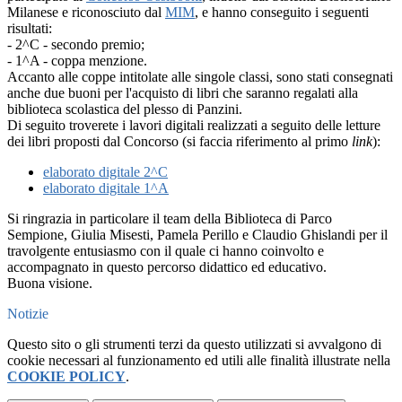
Milanese e riconosciuto dal
MIM
, e hanno conseguito i seguenti
risultati:
- 2^C - secondo premio;
- 1^A - coppa menzione.
Accanto alle coppe intitolate alle singole classi, sono stati consegnati
anche due buoni per l'acquisto di libri che saranno regalati alla
biblioteca scolastica del plesso di Panzini.
Di seguito troverete i lavori digitali realizzati a seguito delle letture
dei libri proposti dal Concorso (si faccia riferimento al primo
link
):
elaborato digitale 2^C
elaborato digitale 1^A
Si ringrazia in particolare il team della Biblioteca di Parco
Sempione, Giulia Misesti, Pamela Perillo e Claudio Ghislandi per il
travolgente entusiasmo con il quale ci hanno coinvolto e
accompagnato in questo percorso didattico ed educativo.
Buona visione.
Notizie
Questo sito o gli strumenti terzi da questo utilizzati si avvalgono di
cookie necessari al funzionamento ed utili alle finalità illustrate nella
COOKIE POLICY
.