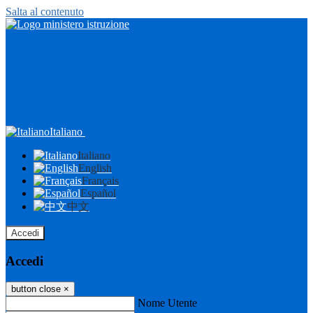
Salta al contenuto
Italiano
Italiano
English
Français
Español
中文
Accedi
Accedi
button close
×
Nome Utente