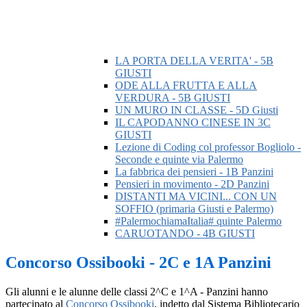
LA PORTA DELLA VERITA' - 5B
GIUSTI
ODE ALLA FRUTTA E ALLA
VERDURA - 5B GIUSTI
UN MURO IN CLASSE - 5D Giusti
IL CAPODANNO CINESE IN 3C
GIUSTI
Lezione di Coding col professor Bogliolo -
Seconde e quinte via Palermo
La fabbrica dei pensieri - 1B Panzini
Pensieri in movimento - 2D Panzini
DISTANTI MA VICINI... CON UN
SOFFIO (primaria Giusti e Palermo)
#PalermochiamaItalia# quinte Palermo
CARUOTANDO - 4B GIUSTI
Concorso Ossibooki - 2C e 1A Panzini
Gli alunni e le alunne delle classi 2^C e 1^A - Panzini hanno
partecipato al
Concorso Ossibooki
, indetto dal Sistema Bibliotecario