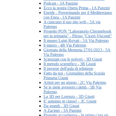
Podcast - 3A Panzini
Ecco la nostra Opera Prima - 1A Panzini
Eneide - Peregrinando per il Mediterraneo
con Enea - 1A Panzini
A ciascuno il suo sito web - 5A via
Palermo
Progetto PON "Laboratorio Chromebook
per la primaria" - Plesso "Ciceri-Visconti"
Il museo Luigi Rovati - 5A Via Palermo
8 marzo - 4B Via Palermo
Giornata della Memoria 27/01/2023 - 5A
Via Palermo
Scienziati con le polveri - 3D Giusti
Il metodo scientifico - 3B Giusti
Il presepe dell'aula di religione
Fatto da noi - Giornalino della Scuola
Primaria Giusti
Artisti per un giorno - 2C Via Palermo
Se le mele avessero i denti - 5B Via
Palermo
La 3D per Lorenzo - 3D Giusti
E' autunno in classe! - 3C Giusti
Da grandi - 3D Giusti
A Zacinto - 3A Panzini
Progetto accoglienza - In prima c'era un