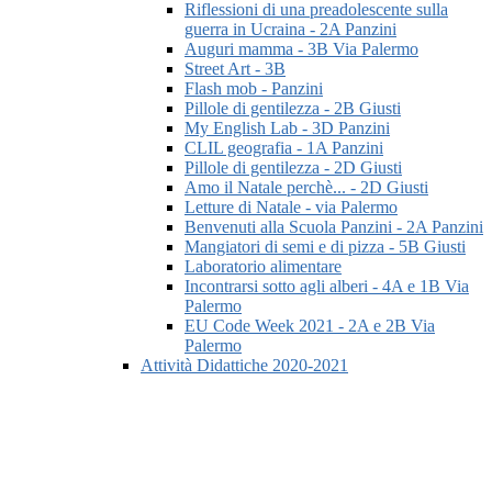
Riflessioni di una preadolescente sulla
guerra in Ucraina - 2A Panzini
Auguri mamma - 3B Via Palermo
Street Art - 3B
Flash mob - Panzini
Pillole di gentilezza - 2B Giusti
My English Lab - 3D Panzini
CLIL geografia - 1A Panzini
Pillole di gentilezza - 2D Giusti
Amo il Natale perchè... - 2D Giusti
Letture di Natale - via Palermo
Benvenuti alla Scuola Panzini - 2A Panzini
Mangiatori di semi e di pizza - 5B Giusti
Laboratorio alimentare
Incontrarsi sotto agli alberi - 4A e 1B Via
Palermo
EU Code Week 2021 - 2A e 2B Via
Palermo
Attività Didattiche 2020-2021