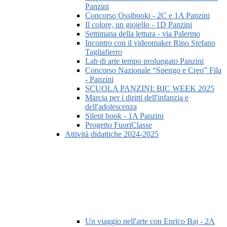
Panzini
Concorso Ossibooki - 2C e 1A Panzini
Il colore, un gioiello - 1D Panzini
Settimana della lettura - via Palermo
Incontro con il videomaker Rino Stefano
Tagliafierro
Lab di arte tempo prolungato Panzini
Concorso Nazionale “Spengo e Creo” Fila
- Panzini
SCUOLA PANZINI: BIC WEEK 2025
Marcia per i diritti dell'infanzia e
dell'adolescenza
Silent book - 1A Panzini
Progetto FuoriClasse
Attività didattiche 2024-2025
Un viaggio nell'arte con Enrico Baj - 2A