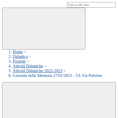
Campo di ricerca per le pagine del sito
Home
>
Didattica
>
Progetti
>
Attività Didattiche
>
Attività Didattiche 2022-2023
>
Giornata della Memoria 27/01/2023 - 5A Via Palermo