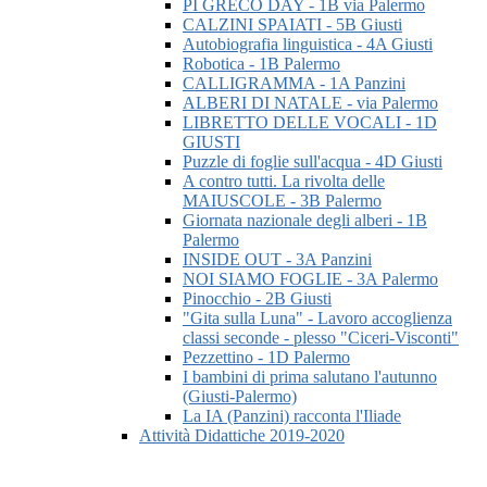
PI GRECO DAY - 1B via Palermo
CALZINI SPAIATI - 5B Giusti
Autobiografia linguistica - 4A Giusti
Robotica - 1B Palermo
CALLIGRAMMA - 1A Panzini
ALBERI DI NATALE - via Palermo
LIBRETTO DELLE VOCALI - 1D
GIUSTI
Puzzle di foglie sull'acqua - 4D Giusti
A contro tutti. La rivolta delle
MAIUSCOLE - 3B Palermo
Giornata nazionale degli alberi - 1B
Palermo
INSIDE OUT - 3A Panzini
NOI SIAMO FOGLIE - 3A Palermo
Pinocchio - 2B Giusti
"Gita sulla Luna" - Lavoro accoglienza
classi seconde - plesso "Ciceri-Visconti"
Pezzettino - 1D Palermo
I bambini di prima salutano l'autunno
(Giusti-Palermo)
La IA (Panzini) racconta l'Iliade
Attività Didattiche 2019-2020