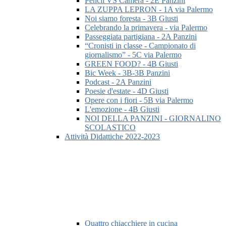
Pencil VS Camera - 2E Panzini
LA ZUPPA LEPRON - 1A via Palermo
Noi siamo foresta - 3B Giusti
Celebrando la primavera - via Palermo
Passeggiata partigiana - 2A Panzini
“Cronisti in classe - Campionato di
giornalismo” - 5C via Palermo
GREEN FOOD? - 4B Giusti
Bic Week - 3B-3B Panzini
Podcast - 2A Panzini
Poesie d'estate - 4D Giusti
Opere con i fiori - 5B via Palermo
L'emozione - 4B Giusti
NOI DELLA PANZINI - GIORNALINO
SCOLASTICO
Attività Didattiche 2022-2023
Quattro chiacchiere in cucina