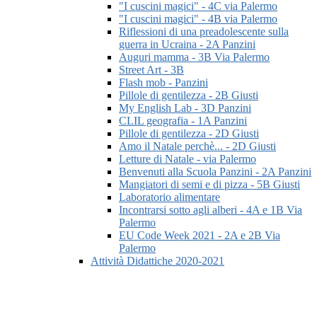
"I cuscini magici" - 4C via Palermo
"I cuscini magici" - 4B via Palermo
Riflessioni di una preadolescente sulla
guerra in Ucraina - 2A Panzini
Auguri mamma - 3B Via Palermo
Street Art - 3B
Flash mob - Panzini
Pillole di gentilezza - 2B Giusti
My English Lab - 3D Panzini
CLIL geografia - 1A Panzini
Pillole di gentilezza - 2D Giusti
Amo il Natale perchè... - 2D Giusti
Letture di Natale - via Palermo
Benvenuti alla Scuola Panzini - 2A Panzini
Mangiatori di semi e di pizza - 5B Giusti
Laboratorio alimentare
Incontrarsi sotto agli alberi - 4A e 1B Via
Palermo
EU Code Week 2021 - 2A e 2B Via
Palermo
Attività Didattiche 2020-2021