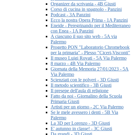
Organizer da scrivania - 4B Giusti
Corso di cucina in spagnolo - Panzini
Podcast - 3A Panzini
Ecco la nostra Opera Prima - 1A Panzini
Eneide - Peregrinando per il Mediterraneo
con Enea - 1A Panzini
A ciascuno il suo sito web - 5A via
Palermo
Progetto PON "Laboratorio Chromebook
per la primaria" - Plesso "Ciceri-Visconti"
Il museo Luigi Rovati - 5A Via Palermo
8 marzo - 4B Via Palermo
Giornata della Memoria 27/01/2023 - 5A
Via Palermo
Scienziati con le polveri - 3D Giusti
Il metodo scientifico - 3B Giusti
Il presepe dell'aula di religione
Fatto da noi - Giornalino della Scuola
Primaria Giusti
Artisti per un giorno - 2C Via Palermo
Se le mele avessero i denti - 5B Via
Palermo
La 3D per Lorenzo - 3D Giusti
E' autunno in classe! - 3C Giusti
Da grandi - 3D Giusti