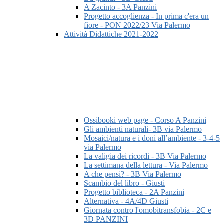
A Zacinto - 3A Panzini
Progetto accoglienza - In prima c'era un
fiore - PON 2022/23 Via Palermo
Attività Didattiche 2021-2022
Ossibooki web page - Corso A Panzini
Gli ambienti naturali- 3B via Palermo
Mosaici/natura e i doni all’ambiente - 3-4-5
via Palermo
La valigia dei ricordi - 3B Via Palermo
La settimana della lettura - Via Palermo
A che pensi? - 3B Via Palermo
Scambio del libro - Giusti
Progetto biblioteca - 2A Panzini
Alternativa - 4A/4D Giusti
Giornata contro l'omobitransfobia - 2C e
3D PANZINI