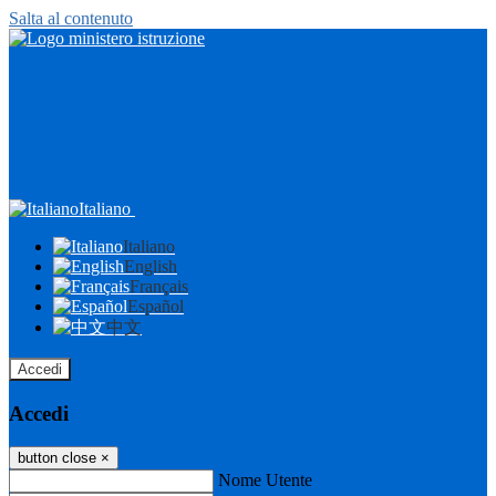
Salta al contenuto
Italiano
Italiano
English
Français
Español
中文
Accedi
Accedi
button close
×
Nome Utente