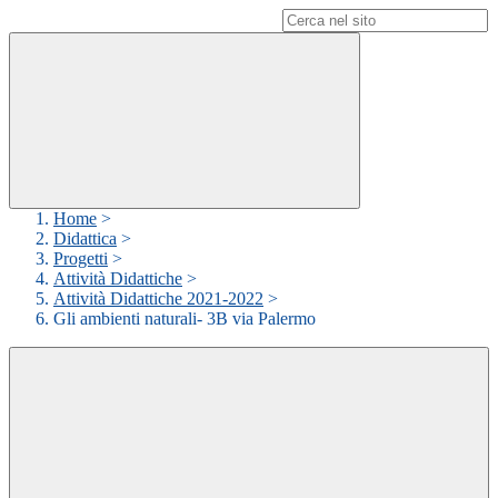
Campo di ricerca per le pagine del sito
Home
>
Didattica
>
Progetti
>
Attività Didattiche
>
Attività Didattiche 2021-2022
>
Gli ambienti naturali- 3B via Palermo