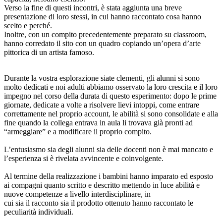
Verso la fine di questi incontri, è stata aggiunta una breve
presentazione di loro stessi, in cui hanno raccontato cosa hanno
scelto e perché.
Inoltre, con un compito precedentemente preparato su classroom,
hanno corredato il sito con un quadro copiando un’opera d’arte
pittorica di un artista famoso.
Durante la vostra esplorazione siate clementi, gli alunni si sono
molto dedicati e noi adulti abbiamo osservato la loro crescita e il loro
impegno nel corso della durata di questo esperimento: dopo le prime
giornate, dedicate a volte a risolvere lievi intoppi, come entrare
correttamente nel proprio account, le abilità si sono consolidate e alla
fine quando la collega entrava in aula li trovava già pronti ad
“armeggiare” e a modificare il proprio compito.
L’entusiasmo sia degli alunni sia delle docenti non è mai mancato e
l’esperienza si è rivelata avvincente e coinvolgente.
Al termine della realizzazione i bambini hanno imparato ed esposto
ai compagni quanto scritto e descritto mettendo in luce abilità e
nuove competenze a livello interdisciplinare, in
cui sia il racconto sia il prodotto ottenuto hanno raccontato le
peculiarità individuali.