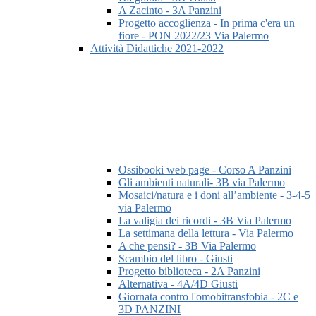
A Zacinto - 3A Panzini
Progetto accoglienza - In prima c'era un
fiore - PON 2022/23 Via Palermo
Attività Didattiche 2021-2022
Ossibooki web page - Corso A Panzini
Gli ambienti naturali- 3B via Palermo
Mosaici/natura e i doni all’ambiente - 3-4-5
via Palermo
La valigia dei ricordi - 3B Via Palermo
La settimana della lettura - Via Palermo
A che pensi? - 3B Via Palermo
Scambio del libro - Giusti
Progetto biblioteca - 2A Panzini
Alternativa - 4A/4D Giusti
Giornata contro l'omobitransfobia - 2C e
3D PANZINI