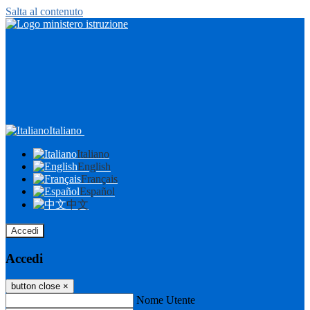
Salta al contenuto
Italiano
Italiano
English
Français
Español
中文
Accedi
Accedi
button close
×
Nome Utente