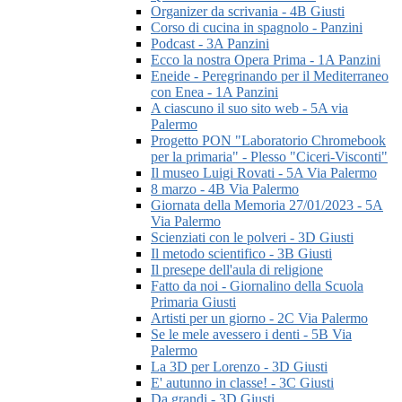
Organizer da scrivania - 4B Giusti
Corso di cucina in spagnolo - Panzini
Podcast - 3A Panzini
Ecco la nostra Opera Prima - 1A Panzini
Eneide - Peregrinando per il Mediterraneo
con Enea - 1A Panzini
A ciascuno il suo sito web - 5A via
Palermo
Progetto PON "Laboratorio Chromebook
per la primaria" - Plesso "Ciceri-Visconti"
Il museo Luigi Rovati - 5A Via Palermo
8 marzo - 4B Via Palermo
Giornata della Memoria 27/01/2023 - 5A
Via Palermo
Scienziati con le polveri - 3D Giusti
Il metodo scientifico - 3B Giusti
Il presepe dell'aula di religione
Fatto da noi - Giornalino della Scuola
Primaria Giusti
Artisti per un giorno - 2C Via Palermo
Se le mele avessero i denti - 5B Via
Palermo
La 3D per Lorenzo - 3D Giusti
E' autunno in classe! - 3C Giusti
Da grandi - 3D Giusti