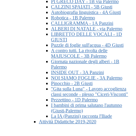
PI GRECO DAY - 1B via Palermo
CALZINI SPAIATI - 5B Giusti
Autobiografia linguistica - 4A Giusti
Robotica - 1B Palermo
CALLIGRAMMA - 1A Panzini
ALBERI DI NATALE - via Palermo
LIBRETTO DELLE VOCALI - 1D
GIUSTI
Puzzle di foglie sull'acqua - 4D Giusti
A contro tutti. La rivolta delle
MAIUSCOLE - 3B Palermo
Giornata nazionale degli alberi - 1B
Palermo
INSIDE OUT - 3A Panzini
NOI SIAMO FOGLIE - 3A Palermo
Pinocchio - 2B Giusti
"Gita sulla Luna" - Lavoro accoglienza
classi seconde - plesso "Ciceri-Visconti"
Pezzettino - 1D Palermo
I bambini di prima salutano l'autunno
(Giusti-Palermo)
La IA (Panzini) racconta l'Iliade
Attività Didattiche 2019-2020