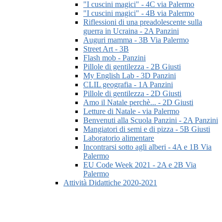
"I cuscini magici" - 4C via Palermo
"I cuscini magici" - 4B via Palermo
Riflessioni di una preadolescente sulla
guerra in Ucraina - 2A Panzini
Auguri mamma - 3B Via Palermo
Street Art - 3B
Flash mob - Panzini
Pillole di gentilezza - 2B Giusti
My English Lab - 3D Panzini
CLIL geografia - 1A Panzini
Pillole di gentilezza - 2D Giusti
Amo il Natale perchè... - 2D Giusti
Letture di Natale - via Palermo
Benvenuti alla Scuola Panzini - 2A Panzini
Mangiatori di semi e di pizza - 5B Giusti
Laboratorio alimentare
Incontrarsi sotto agli alberi - 4A e 1B Via
Palermo
EU Code Week 2021 - 2A e 2B Via
Palermo
Attività Didattiche 2020-2021