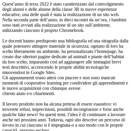
Quest’anno di terza 2022 è stato caratterizzato dal coinvolgimento
degli alunni e delle alunne della classe 3B in nuove esperienze
educative, una delle quali è stata la realizzazione di un sito web.
Nella seconda parte dell’anno, in dieci incontri da un’ora, i bambini
sono stati avviati alla realizzazione di un sito sull’ambiente,
utilizzando ciascuno il proprio Chromebook.
Le docenti hanno predisposto una bibliografia ed una sitografia dalla
quale potessero attingere materiale in sicurezza; ognuno di loro ha
scelto liberamente un ambiente, ha personalizzato l’homepage, ha
creato due ulteriori pagine dedicate ad animali e piante dell’habitat
da loro scelto, imparando così ad aggiungere alle immagini brevi
testi descrittivi, accrescendo le proprie abilità tecnologiche
muovendosi in Google Sites.
Gli appuntamenti erano attesi con piacere e non sono mancati
momenti di cooperative learning per condividere gli apprendimenti e
le nuove acquisizioni con chiunque avesse
chiesto aiuto e/o chiarimenti.
Il lavoro prodotto non ha alcuna pretesa di essere esaustivo: vi
troverete refusi, imprecisioni, possibili incongruenze e forse anche
qualche fake news! Su questi temi, l’idea è di continuare a lavorare
anche nei prossimi anni. Tuttavia, ogni sito descrive un percorso di
lavoro in cui ciascuno si è impegnata-o a suo modo con le proprie
capacità, nessuno escluso.