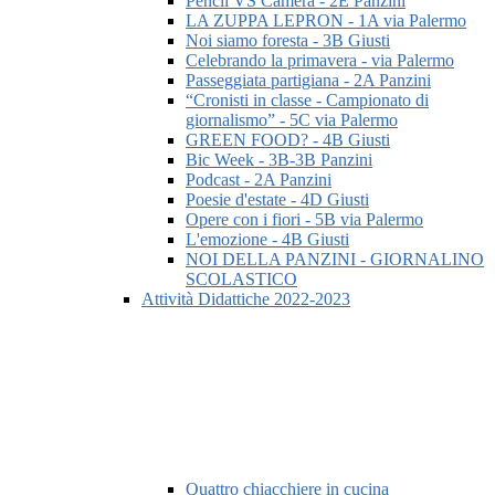
Pencil VS Camera - 2E Panzini
LA ZUPPA LEPRON - 1A via Palermo
Noi siamo foresta - 3B Giusti
Celebrando la primavera - via Palermo
Passeggiata partigiana - 2A Panzini
“Cronisti in classe - Campionato di
giornalismo” - 5C via Palermo
GREEN FOOD? - 4B Giusti
Bic Week - 3B-3B Panzini
Podcast - 2A Panzini
Poesie d'estate - 4D Giusti
Opere con i fiori - 5B via Palermo
L'emozione - 4B Giusti
NOI DELLA PANZINI - GIORNALINO
SCOLASTICO
Attività Didattiche 2022-2023
Quattro chiacchiere in cucina