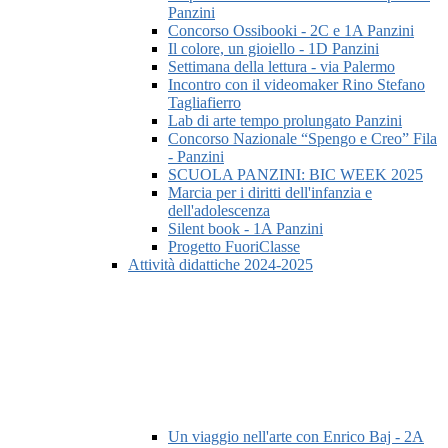
Panzini
Concorso Ossibooki - 2C e 1A Panzini
Il colore, un gioiello - 1D Panzini
Settimana della lettura - via Palermo
Incontro con il videomaker Rino Stefano
Tagliafierro
Lab di arte tempo prolungato Panzini
Concorso Nazionale “Spengo e Creo” Fila
- Panzini
SCUOLA PANZINI: BIC WEEK 2025
Marcia per i diritti dell'infanzia e
dell'adolescenza
Silent book - 1A Panzini
Progetto FuoriClasse
Attività didattiche 2024-2025
Un viaggio nell'arte con Enrico Baj - 2A