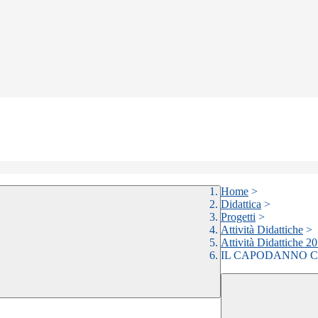
Home
>
Didattica
>
Progetti
>
Attività Didattiche
>
Attività Didattiche 2
IL CAPODANNO CI