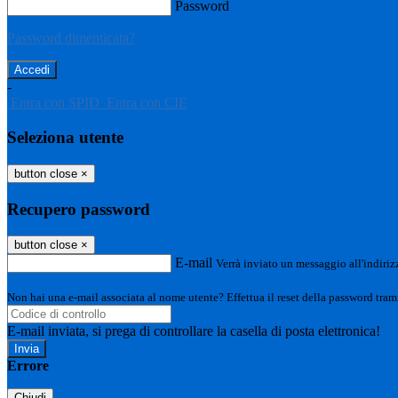
Password
Password dimenticata?
-
Entra con SPID
Entra con CIE
Seleziona utente
button close
×
Recupero password
button close
×
E-mail
Verrà inviato un messaggio all'indirizz
Non hai una e-mail associata al nome utente? Effettua il reset della password tram
E-mail inviata, si prega di controllare la casella di posta elettronica!
Errore
Chiudi