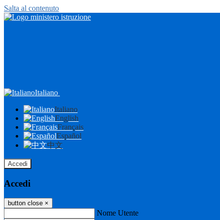
Salta al contenuto
Italiano
Italiano
English
Français
Español
中文
Accedi
Accedi
button close
×
Nome Utente