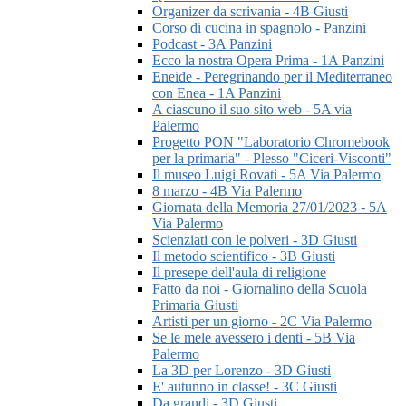
Organizer da scrivania - 4B Giusti
Corso di cucina in spagnolo - Panzini
Podcast - 3A Panzini
Ecco la nostra Opera Prima - 1A Panzini
Eneide - Peregrinando per il Mediterraneo
con Enea - 1A Panzini
A ciascuno il suo sito web - 5A via
Palermo
Progetto PON "Laboratorio Chromebook
per la primaria" - Plesso "Ciceri-Visconti"
Il museo Luigi Rovati - 5A Via Palermo
8 marzo - 4B Via Palermo
Giornata della Memoria 27/01/2023 - 5A
Via Palermo
Scienziati con le polveri - 3D Giusti
Il metodo scientifico - 3B Giusti
Il presepe dell'aula di religione
Fatto da noi - Giornalino della Scuola
Primaria Giusti
Artisti per un giorno - 2C Via Palermo
Se le mele avessero i denti - 5B Via
Palermo
La 3D per Lorenzo - 3D Giusti
E' autunno in classe! - 3C Giusti
Da grandi - 3D Giusti