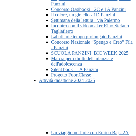
Panzini
Concorso Ossibooki - 2C e 1A Panzini
Il colore, un gioiello - 1D Panzini
Settimana della lettura - via Palermo
Incontro con il videomaker Rino Stefano
Tagliafierro
Lab di arte tempo prolungato Panzini
Concorso Nazionale “Spengo e Creo” Fila
- Panzini
SCUOLA PANZINI: BIC WEEK 2025
Marcia per i diritti dell'infanzia e
dell'adolescenza
Silent book - 1A Panzini
Progetto FuoriClasse
Attività didattiche 2024-2025
Un viaggio nell'arte con Enrico Baj - 2A