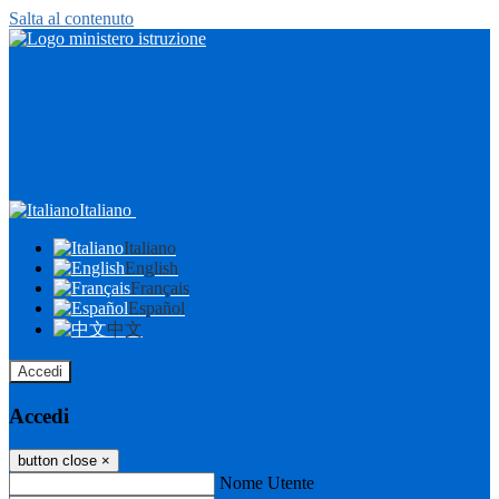
Salta al contenuto
Italiano
Italiano
English
Français
Español
中文
Accedi
Accedi
button close
×
Nome Utente