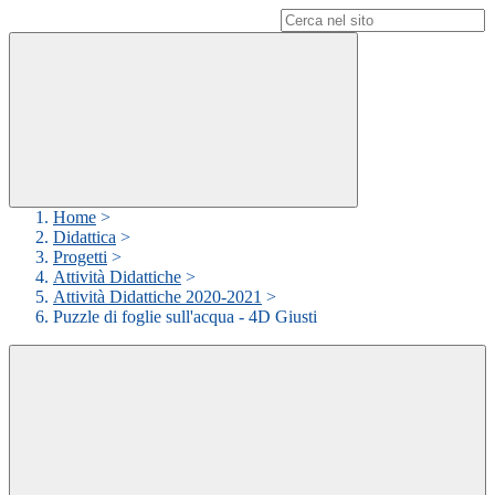
Campo di ricerca per le pagine del sito
Home
>
Didattica
>
Progetti
>
Attività Didattiche
>
Attività Didattiche 2020-2021
>
Puzzle di foglie sull'acqua - 4D Giusti