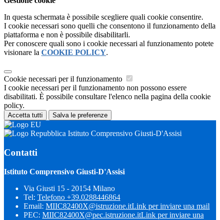
Gestione cookie
In questa schermata è possibile scegliere quali cookie consentire.
I cookie necessari sono quelli che consentono il funzionamento della
piattaforma e non è possibile disabilitarli.
Per conoscere quali sono i cookie necessari al funzionamento potete
visionare la
COOKIE POLICY
.
Cookie necessari per il funzionamento
I cookie necessari per il funzionamento non possono essere
disabilitati. È possibile consultare l'elenco nella pagina della cookie
policy.
Accetta tutti
Salva le preferenze
Istituto Comprensivo Giusti-D'Assisi
Contatti
Istituto Comprensivo Giusti-D'Assisi
Via Giusti 15 - 20154 Milano
Tel:
Telefono +39.0288446864
Email:
MIIC82400X@istruzione.it
Link per inviare una mail
PEC:
MIIC82400X@pec.istruzione.it
Link per inviare una