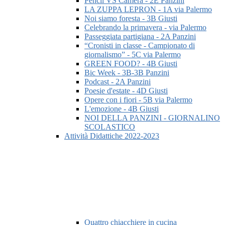
Pencil VS Camera - 2E Panzini
LA ZUPPA LEPRON - 1A via Palermo
Noi siamo foresta - 3B Giusti
Celebrando la primavera - via Palermo
Passeggiata partigiana - 2A Panzini
“Cronisti in classe - Campionato di
giornalismo” - 5C via Palermo
GREEN FOOD? - 4B Giusti
Bic Week - 3B-3B Panzini
Podcast - 2A Panzini
Poesie d'estate - 4D Giusti
Opere con i fiori - 5B via Palermo
L'emozione - 4B Giusti
NOI DELLA PANZINI - GIORNALINO
SCOLASTICO
Attività Didattiche 2022-2023
Quattro chiacchiere in cucina