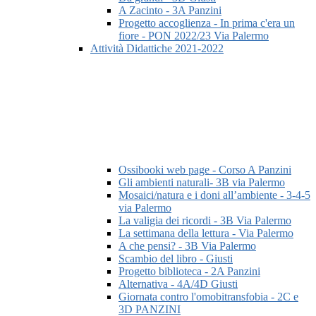
A Zacinto - 3A Panzini
Progetto accoglienza - In prima c'era un
fiore - PON 2022/23 Via Palermo
Attività Didattiche 2021-2022
Ossibooki web page - Corso A Panzini
Gli ambienti naturali- 3B via Palermo
Mosaici/natura e i doni all’ambiente - 3-4-5
via Palermo
La valigia dei ricordi - 3B Via Palermo
La settimana della lettura - Via Palermo
A che pensi? - 3B Via Palermo
Scambio del libro - Giusti
Progetto biblioteca - 2A Panzini
Alternativa - 4A/4D Giusti
Giornata contro l'omobitransfobia - 2C e
3D PANZINI