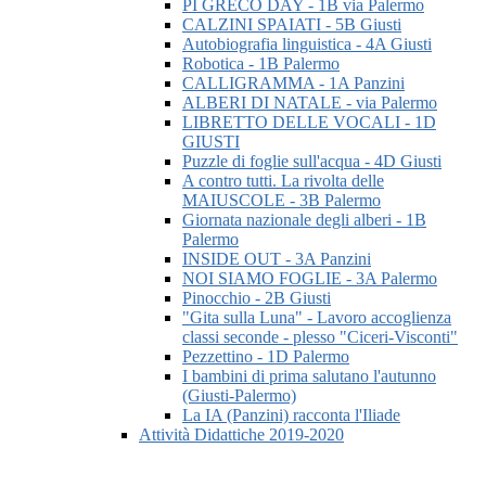
PI GRECO DAY - 1B via Palermo
CALZINI SPAIATI - 5B Giusti
Autobiografia linguistica - 4A Giusti
Robotica - 1B Palermo
CALLIGRAMMA - 1A Panzini
ALBERI DI NATALE - via Palermo
LIBRETTO DELLE VOCALI - 1D
GIUSTI
Puzzle di foglie sull'acqua - 4D Giusti
A contro tutti. La rivolta delle
MAIUSCOLE - 3B Palermo
Giornata nazionale degli alberi - 1B
Palermo
INSIDE OUT - 3A Panzini
NOI SIAMO FOGLIE - 3A Palermo
Pinocchio - 2B Giusti
"Gita sulla Luna" - Lavoro accoglienza
classi seconde - plesso "Ciceri-Visconti"
Pezzettino - 1D Palermo
I bambini di prima salutano l'autunno
(Giusti-Palermo)
La IA (Panzini) racconta l'Iliade
Attività Didattiche 2019-2020