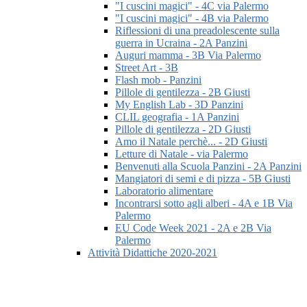
"I cuscini magici" - 4C via Palermo
"I cuscini magici" - 4B via Palermo
Riflessioni di una preadolescente sulla
guerra in Ucraina - 2A Panzini
Auguri mamma - 3B Via Palermo
Street Art - 3B
Flash mob - Panzini
Pillole di gentilezza - 2B Giusti
My English Lab - 3D Panzini
CLIL geografia - 1A Panzini
Pillole di gentilezza - 2D Giusti
Amo il Natale perchè... - 2D Giusti
Letture di Natale - via Palermo
Benvenuti alla Scuola Panzini - 2A Panzini
Mangiatori di semi e di pizza - 5B Giusti
Laboratorio alimentare
Incontrarsi sotto agli alberi - 4A e 1B Via
Palermo
EU Code Week 2021 - 2A e 2B Via
Palermo
Attività Didattiche 2020-2021