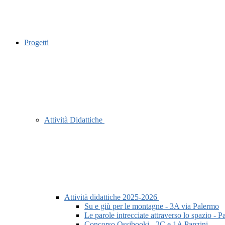
Progetti
Attività Didattiche
Attività didattiche 2025-2026
Su e giù per le montagne - 3A via Palermo
Le parole intrecciate attraverso lo spazio - P
Concorso Ossibooki - 2C e 1A Panzini