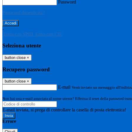
Password
Password dimenticata?
-
Entra con SPID
Entra con CIE
Seleziona utente
button close
×
Recupero password
button close
×
E-mail
Verrà inviato un messaggio all'indirizz
Non hai una e-mail associata al nome utente? Effettua il reset della password tram
E-mail inviata, si prega di controllare la casella di posta elettronica!
Errore
Chiudi