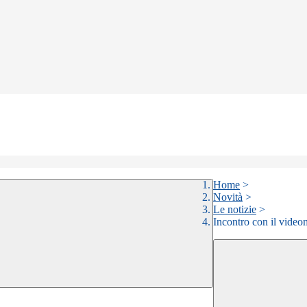
Home
>
Novità
>
Le notizie
>
Incontro con il video