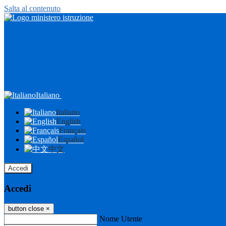
Salta al contenuto
Italiano
Italiano
English
Français
Español
中文
Accedi
Accedi
button close
×
Nome Utente