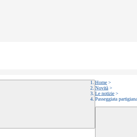
Home
>
Novità
>
Le notizie
>
Passeggiata partigian