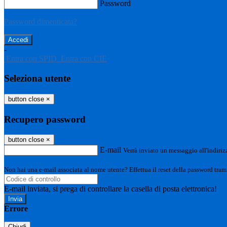
Password
Password dimenticata?
-
Entra con SPID
Entra con CIE
Seleziona utente
button close
×
Recupero password
button close
×
E-mail
Verrà inviato un messaggio all'indirizz
Non hai una e-mail associata al nome utente? Effettua il reset della password tram
E-mail inviata, si prega di controllare la casella di posta elettronica!
Errore
Chiudi