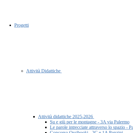
Progetti
Attività Didattiche
Attività didattiche 2025-2026
Su e giù per le montagne - 3A via Palermo
Le parole intrecciate attraverso lo spazio - P
Concorso Ossibooki - 2C e 1A Panzini