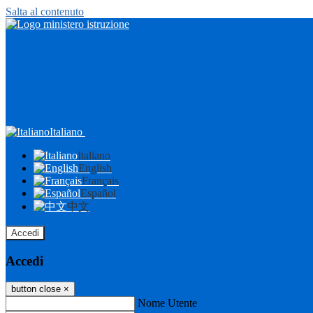
Salta al contenuto
Italiano
Italiano
English
Français
Español
中文
Accedi
Accedi
button close
×
Nome Utente