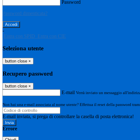
Password
Password dimenticata?
-
Entra con SPID
Entra con CIE
Seleziona utente
button close
×
Recupero password
button close
×
E-mail
Verrà inviato un messaggio all'indirizz
Non hai una e-mail associata al nome utente? Effettua il reset della password tram
E-mail inviata, si prega di controllare la casella di posta elettronica!
Errore
Chiudi