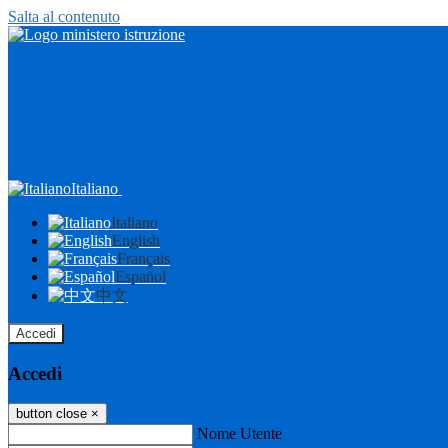
Salta al contenuto
Italiano
Italiano
English
Français
Español
中文
Accedi
Accedi
button close
×
Nome Utente