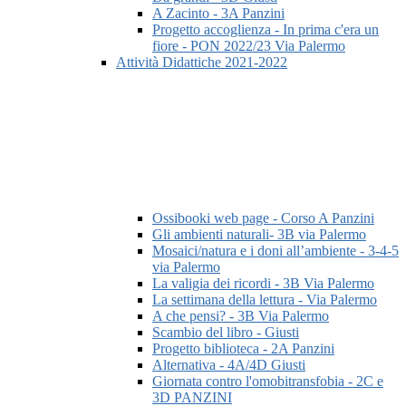
A Zacinto - 3A Panzini
Progetto accoglienza - In prima c'era un
fiore - PON 2022/23 Via Palermo
Attività Didattiche 2021-2022
Ossibooki web page - Corso A Panzini
Gli ambienti naturali- 3B via Palermo
Mosaici/natura e i doni all’ambiente - 3-4-5
via Palermo
La valigia dei ricordi - 3B Via Palermo
La settimana della lettura - Via Palermo
A che pensi? - 3B Via Palermo
Scambio del libro - Giusti
Progetto biblioteca - 2A Panzini
Alternativa - 4A/4D Giusti
Giornata contro l'omobitransfobia - 2C e
3D PANZINI