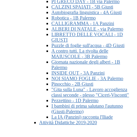
PI GRECO DAY - 1B via Palermo
CALZINI SPAIATI - 5B Giusti
Autobiografia linguistica - 4A Giusti
Robotica - 1B Palermo
CALLIGRAMMA - 1A Panzini
ALBERI DI NATALE - via Palermo
LIBRETTO DELLE VOCALI - 1D
GIUSTI
Puzzle di foglie sull'acqua - 4D Giusti
A contro tutti. La rivolta delle
MAIUSCOLE - 3B Palermo
Giornata nazionale degli alberi - 1B
Palermo
INSIDE OUT - 3A Panzini
NOI SIAMO FOGLIE - 3A Palermo
Pinocchio - 2B Giusti
"Gita sulla Luna" - Lavoro accoglienza
classi seconde - plesso "Ciceri-Visconti"
Pezzettino - 1D Palermo
I bambini di prima salutano l'autunno
(Giusti-Palermo)
La IA (Panzini) racconta l'Iliade
Attività Didattiche 2019-2020