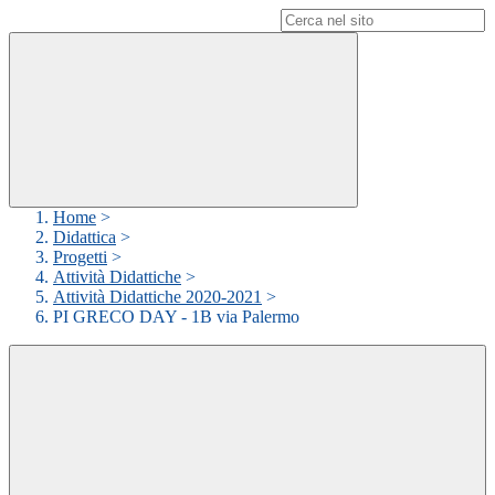
Campo di ricerca per le pagine del sito
Home
>
Didattica
>
Progetti
>
Attività Didattiche
>
Attività Didattiche 2020-2021
>
PI GRECO DAY - 1B via Palermo