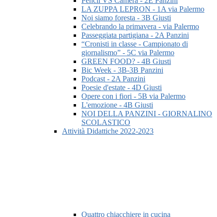
Pencil VS Camera - 2E Panzini
LA ZUPPA LEPRON - 1A via Palermo
Noi siamo foresta - 3B Giusti
Celebrando la primavera - via Palermo
Passeggiata partigiana - 2A Panzini
“Cronisti in classe - Campionato di
giornalismo” - 5C via Palermo
GREEN FOOD? - 4B Giusti
Bic Week - 3B-3B Panzini
Podcast - 2A Panzini
Poesie d'estate - 4D Giusti
Opere con i fiori - 5B via Palermo
L'emozione - 4B Giusti
NOI DELLA PANZINI - GIORNALINO
SCOLASTICO
Attività Didattiche 2022-2023
Quattro chiacchiere in cucina