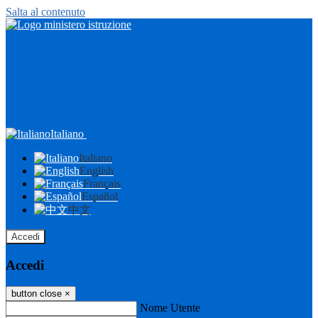
Salta al contenuto
Italiano
Italiano
English
Français
Español
中文
Accedi
Accedi
button close
×
Nome Utente