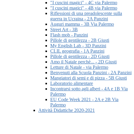
"I cuscini magici" - 4C via Palermo
"I cuscini magici" - 4B via Palermo
Riflessioni di una preadolescente sulla
guerra in Ucraina - 2A Panzini
Auguri mamma - 3B Via Palermo
Street Art - 3B
Flash mob - Panzini
Pillole di gentilezza - 2B Giusti
My English Lab - 3D Panzini
CLIL geografia - 1A Panzini
Pillole di gentilezza - 2D Giusti
Amo il Natale perchè... - 2D Giusti
Letture di Natale - via Palermo
Benvenuti alla Scuola Panzini - 2A Panzini
Mangiatori di semi e di pizza - 5B Giusti
Laboratorio alimentare
Incontrarsi sotto agli alberi - 4A e 1B Via
Palermo
EU Code Week 2021 - 2A e 2B Via
Palermo
Attività Didattiche 2020-2021