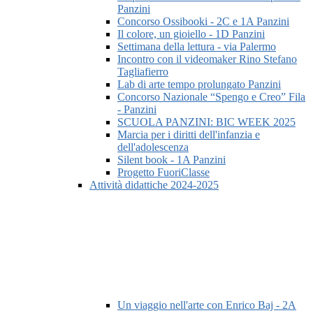
Panzini
Concorso Ossibooki - 2C e 1A Panzini
Il colore, un gioiello - 1D Panzini
Settimana della lettura - via Palermo
Incontro con il videomaker Rino Stefano
Tagliafierro
Lab di arte tempo prolungato Panzini
Concorso Nazionale “Spengo e Creo” Fila
- Panzini
SCUOLA PANZINI: BIC WEEK 2025
Marcia per i diritti dell'infanzia e
dell'adolescenza
Silent book - 1A Panzini
Progetto FuoriClasse
Attività didattiche 2024-2025
Un viaggio nell'arte con Enrico Baj - 2A