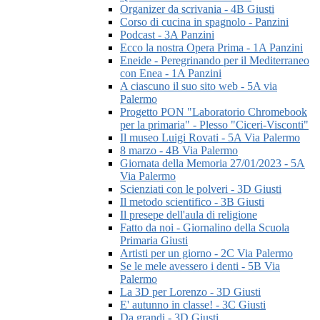
Organizer da scrivania - 4B Giusti
Corso di cucina in spagnolo - Panzini
Podcast - 3A Panzini
Ecco la nostra Opera Prima - 1A Panzini
Eneide - Peregrinando per il Mediterraneo
con Enea - 1A Panzini
A ciascuno il suo sito web - 5A via
Palermo
Progetto PON "Laboratorio Chromebook
per la primaria" - Plesso "Ciceri-Visconti"
Il museo Luigi Rovati - 5A Via Palermo
8 marzo - 4B Via Palermo
Giornata della Memoria 27/01/2023 - 5A
Via Palermo
Scienziati con le polveri - 3D Giusti
Il metodo scientifico - 3B Giusti
Il presepe dell'aula di religione
Fatto da noi - Giornalino della Scuola
Primaria Giusti
Artisti per un giorno - 2C Via Palermo
Se le mele avessero i denti - 5B Via
Palermo
La 3D per Lorenzo - 3D Giusti
E' autunno in classe! - 3C Giusti
Da grandi - 3D Giusti