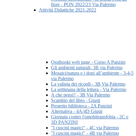
fiore - PON 2022/23 Via Palermo
Attività Didattiche 2021-2022
Ossibooki web page - Corso A Panzini
Gli ambienti naturali- 3B via Palermo
Mosaici/natura e i doni all’ambiente - 3-4-5
via Palermo
La valigia dei ricordi - 3B Via Palermo
La settimana della lettura - Via Palermo
A che pensi? - 3B Via Palermo
Scambio del libro - Giusti
Progetto biblioteca - 2A Panzini
Alternativa - 4A/4D Giusti
Giornata contro l'omobitransfobia - 2C e
3D PANZINI
"I cuscini magici" - 4C via Palermo
"I cuscini magici" - 4B via Palermo