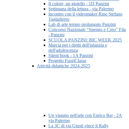
Il colore, un gioiello - 1D Panzini
Settimana della lettura - via Palermo
Incontro con il videomaker Rino Stefano
Tagliafierro
Lab di arte tempo prolungato Panzini
Concorso Nazionale “Spengo e Creo” Fila
- Panzini
SCUOLA PANZINI: BIC WEEK 2025
Marcia per i diritti dell'infanzia e
dell'adolescenza
Silent book - 1A Panzini
Progetto FuoriClasse
Attività didattiche 2024-2025
Un viaggio nell'arte con Enrico Baj - 2A
via Palermo
La 3C di via Giusti vince il Rally