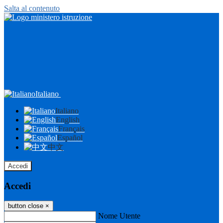
Salta al contenuto
Italiano
Italiano
English
Français
Español
中文
Accedi
Accedi
button close
×
Nome Utente