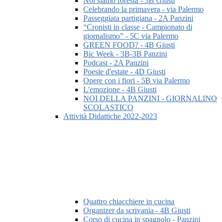
Noi siamo foresta - 3B Giusti
Celebrando la primavera - via Palermo
Passeggiata partigiana - 2A Panzini
“Cronisti in classe - Campionato di
giornalismo” - 5C via Palermo
GREEN FOOD? - 4B Giusti
Bic Week - 3B-3B Panzini
Podcast - 2A Panzini
Poesie d'estate - 4D Giusti
Opere con i fiori - 5B via Palermo
L'emozione - 4B Giusti
NOI DELLA PANZINI - GIORNALINO
SCOLASTICO
Attività Didattiche 2022-2023
Quattro chiacchiere in cucina
Organizer da scrivania - 4B Giusti
Corso di cucina in spagnolo - Panzini