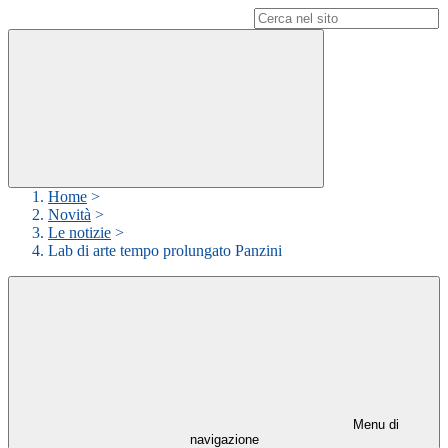
Campo di ricerca per le pagine del sito
Home
>
Novità
>
Le notizie
>
Lab di arte tempo prolungato Panzini
Menu di
navigazione