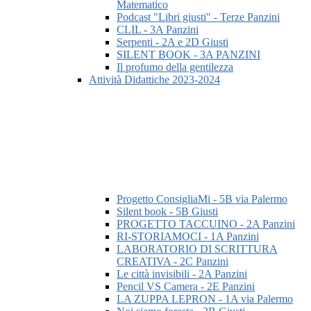
Matematico
Podcast "Libri giusti" - Terze Panzini
CLIL - 3A Panzini
Serpenti - 2A e 2D Giusti
SILENT BOOK - 3A PANZINI
Il profumo della gentilezza
Attività Didattiche 2023-2024
Progetto ConsigliaMi - 5B via Palermo
Silent book - 5B Giusti
PROGETTO TACCUINO - 2A Panzini
RI-STORIAMOCI - 1A Panzini
LABORATORIO DI SCRITTURA
CREATIVA - 2C Panzini
Le città invisibili - 2A Panzini
Pencil VS Camera - 2E Panzini
LA ZUPPA LEPRON - 1A via Palermo