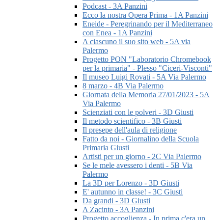
Podcast - 3A Panzini
Ecco la nostra Opera Prima - 1A Panzini
Eneide - Peregrinando per il Mediterraneo
con Enea - 1A Panzini
A ciascuno il suo sito web - 5A via
Palermo
Progetto PON "Laboratorio Chromebook
per la primaria" - Plesso "Ciceri-Visconti"
Il museo Luigi Rovati - 5A Via Palermo
8 marzo - 4B Via Palermo
Giornata della Memoria 27/01/2023 - 5A
Via Palermo
Scienziati con le polveri - 3D Giusti
Il metodo scientifico - 3B Giusti
Il presepe dell'aula di religione
Fatto da noi - Giornalino della Scuola
Primaria Giusti
Artisti per un giorno - 2C Via Palermo
Se le mele avessero i denti - 5B Via
Palermo
La 3D per Lorenzo - 3D Giusti
E' autunno in classe! - 3C Giusti
Da grandi - 3D Giusti
A Zacinto - 3A Panzini
Progetto accoglienza - In prima c'era un