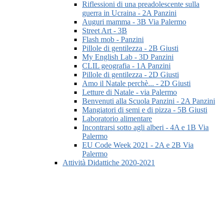
Riflessioni di una preadolescente sulla
guerra in Ucraina - 2A Panzini
Auguri mamma - 3B Via Palermo
Street Art - 3B
Flash mob - Panzini
Pillole di gentilezza - 2B Giusti
My English Lab - 3D Panzini
CLIL geografia - 1A Panzini
Pillole di gentilezza - 2D Giusti
Amo il Natale perchè... - 2D Giusti
Letture di Natale - via Palermo
Benvenuti alla Scuola Panzini - 2A Panzini
Mangiatori di semi e di pizza - 5B Giusti
Laboratorio alimentare
Incontrarsi sotto agli alberi - 4A e 1B Via
Palermo
EU Code Week 2021 - 2A e 2B Via
Palermo
Attività Didattiche 2020-2021