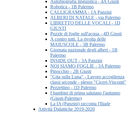
Autobiografia linguistica - 4A Giusti
Robotica - 1B Palermo
CALLIGRAMMA - 1A Panzini
ALBERI DI NATALE - via Palermo
LIBRETTO DELLE VOCALI - 1D
GIUSTI
Puzzle di foglie sull'acqua - 4D Giusti
A contro tutti. La rivolta delle
MAIUSCOLE - 3B Palermo
Giornata nazionale degli alberi - 1B
Palermo
INSIDE OUT - 3A Panzini
NOI SIAMO FOGLIE - 3A Palermo
Pinocchio - 2B Giusti
"Gita sulla Luna" - Lavoro accoglienza
classi seconde - plesso "Ciceri-Visconti"
Pezzettino - 1D Palermo
I bambini di prima salutano l'autunno
(Giusti-Palermo)
La IA (Panzini) racconta l'Iliade
Attività Didattiche 2019-2020