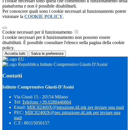
I cookie necessari sono quelli che consentono il funzionamento della
piattaforma e non è possibile disabilitarli.
Per conoscere quali sono i cookie necessari al funzionamento potete
visionare la
COOKIE POLICY
.
Cookie necessari per il funzionamento
I cookie necessari per il funzionamento non possono essere
disabilitati. È possibile consultare l'elenco nella pagina della cookie
policy.
Accetta tutti
Salva le preferenze
Istituto Comprensivo Giusti-D'Assisi
Contatti
Istituto Comprensivo Giusti-D'Assisi
Via Giusti 15 - 20154 Milano
Tel:
Telefono +39.0288446864
Email:
MIIC82400X@istruzione.it
Link per inviare una mail
PEC:
MIIC82400X@pec.istruzione.it
Link per inviare una
mail
C.F.: 80115050157