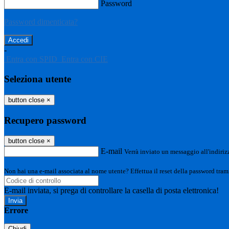
Password
Password dimenticata?
-
Entra con SPID
Entra con CIE
Seleziona utente
button close
×
Recupero password
button close
×
E-mail
Verrà inviato un messaggio all'indirizz
Non hai una e-mail associata al nome utente? Effettua il reset della password tram
E-mail inviata, si prega di controllare la casella di posta elettronica!
Errore
Chiudi