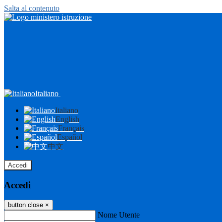
Salta al contenuto
Italiano
Italiano
English
Français
Español
中文
Accedi
Accedi
button close
×
Nome Utente