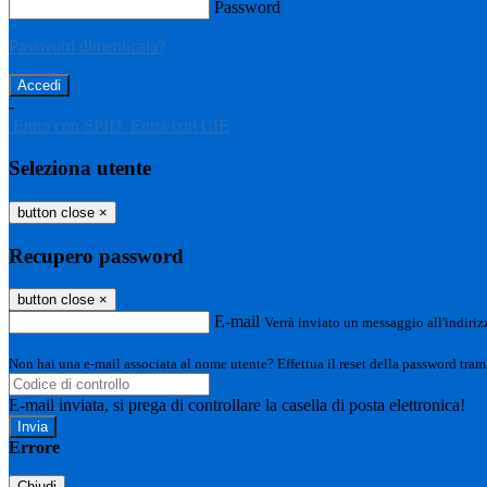
Password
Password dimenticata?
-
Entra con SPID
Entra con CIE
Seleziona utente
button close
×
Recupero password
button close
×
E-mail
Verrà inviato un messaggio all'indirizz
Non hai una e-mail associata al nome utente? Effettua il reset della password tram
E-mail inviata, si prega di controllare la casella di posta elettronica!
Errore
Chiudi