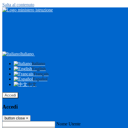
Salta al contenuto
Italiano
Italiano
English
Français
Español
中文
Accedi
Accedi
button close
×
Nome Utente