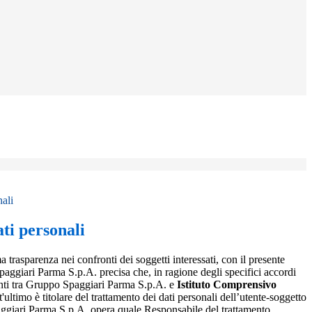
nali
ti personali
a trasparenza nei confronti dei soggetti interessati, con il presente
giari Parma S.p.A. precisa che, in ragione degli specifici accordi
renti tra Gruppo Spaggiari Parma S.p.A. e
Istituto Comprensivo
t'ultimo è titolare del trattamento dei dati personali dell’utente-soggetto
ggiari Parma S.p.A. opera quale Responsabile del trattamento