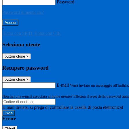
Password
Password dimenticata?
-
Entra con SPID
Entra con CIE
Seleziona utente
button close
×
Recupero password
button close
×
E-mail
Verrà inviato un messaggio all'indirizz
Non hai una e-mail associata al nome utente? Effettua il reset della password tram
E-mail inviata, si prega di controllare la casella di posta elettronica!
Errore
Chiudi