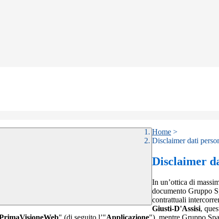
Home
>
Disclaimer dati perso
Disclaimer da
In un’ottica di massim
documento Gruppo Spag
contrattuali intercor
Giusti-D'Assisi
, ques
PrimaVisioneWeb
" (di seguito l’"
Applicazione
"), mentre Gruppo Spa