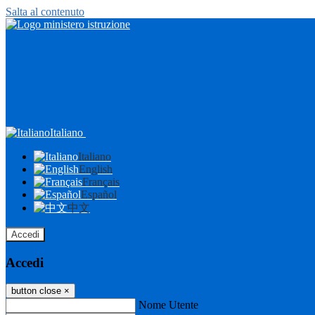
Salta al contenuto
Italiano
Italiano
English
Français
Español
中文
Accedi
Accedi
button close
×
Nome Utente