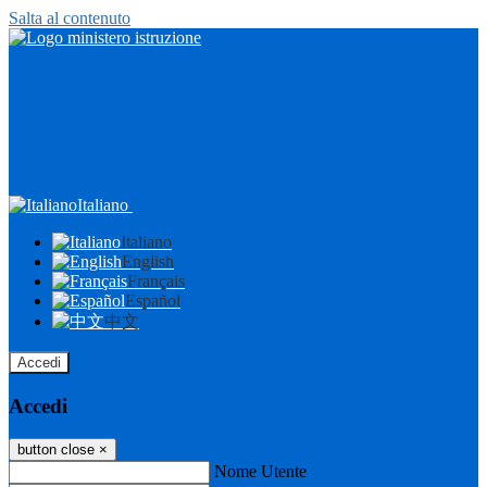
Salta al contenuto
Italiano
Italiano
English
Français
Español
中文
Accedi
Accedi
button close
×
Nome Utente