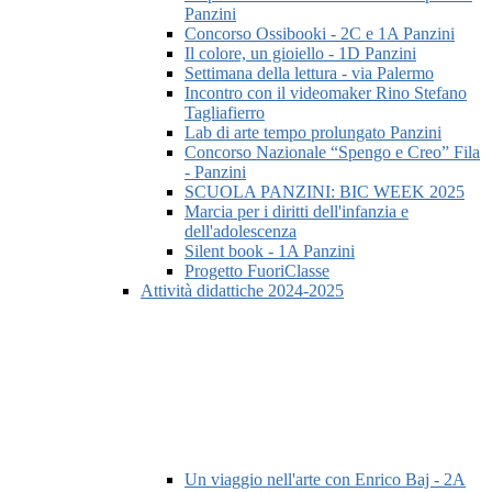
Panzini
Concorso Ossibooki - 2C e 1A Panzini
Il colore, un gioiello - 1D Panzini
Settimana della lettura - via Palermo
Incontro con il videomaker Rino Stefano
Tagliafierro
Lab di arte tempo prolungato Panzini
Concorso Nazionale “Spengo e Creo” Fila
- Panzini
SCUOLA PANZINI: BIC WEEK 2025
Marcia per i diritti dell'infanzia e
dell'adolescenza
Silent book - 1A Panzini
Progetto FuoriClasse
Attività didattiche 2024-2025
Un viaggio nell'arte con Enrico Baj - 2A