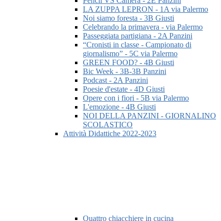
Pencil VS Camera - 2E Panzini
LA ZUPPA LEPRON - 1A via Palermo
Noi siamo foresta - 3B Giusti
Celebrando la primavera - via Palermo
Passeggiata partigiana - 2A Panzini
“Cronisti in classe - Campionato di
giornalismo” - 5C via Palermo
GREEN FOOD? - 4B Giusti
Bic Week - 3B-3B Panzini
Podcast - 2A Panzini
Poesie d'estate - 4D Giusti
Opere con i fiori - 5B via Palermo
L'emozione - 4B Giusti
NOI DELLA PANZINI - GIORNALINO
SCOLASTICO
Attività Didattiche 2022-2023
Quattro chiacchiere in cucina