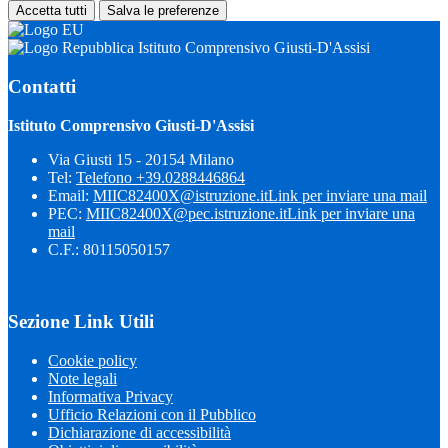
Accetta tutti
Salva le preferenze
Istituto Comprensivo Giusti-D'Assisi
Contatti
Istituto Comprensivo Giusti-D'Assisi
Via Giusti 15 - 20154 Milano
Tel:
Telefono +39.0288446864
Email:
MIIC82400X@istruzione.it
Link per inviare una mail
PEC:
MIIC82400X@pec.istruzione.it
Link per inviare una
mail
C.F.: 80115050157
Sezione Link Utili
Cookie policy
Note legali
Informativa Privacy
Ufficio Relazioni con il Pubblico
Dichiarazione di accessibilità