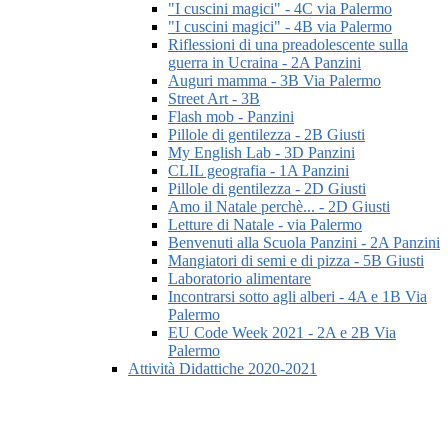
"I cuscini magici" - 4C via Palermo
"I cuscini magici" - 4B via Palermo
Riflessioni di una preadolescente sulla
guerra in Ucraina - 2A Panzini
Auguri mamma - 3B Via Palermo
Street Art - 3B
Flash mob - Panzini
Pillole di gentilezza - 2B Giusti
My English Lab - 3D Panzini
CLIL geografia - 1A Panzini
Pillole di gentilezza - 2D Giusti
Amo il Natale perchè... - 2D Giusti
Letture di Natale - via Palermo
Benvenuti alla Scuola Panzini - 2A Panzini
Mangiatori di semi e di pizza - 5B Giusti
Laboratorio alimentare
Incontrarsi sotto agli alberi - 4A e 1B Via
Palermo
EU Code Week 2021 - 2A e 2B Via
Palermo
Attività Didattiche 2020-2021