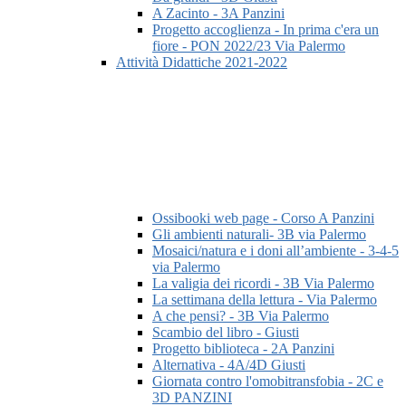
A Zacinto - 3A Panzini
Progetto accoglienza - In prima c'era un
fiore - PON 2022/23 Via Palermo
Attività Didattiche 2021-2022
Ossibooki web page - Corso A Panzini
Gli ambienti naturali- 3B via Palermo
Mosaici/natura e i doni all’ambiente - 3-4-5
via Palermo
La valigia dei ricordi - 3B Via Palermo
La settimana della lettura - Via Palermo
A che pensi? - 3B Via Palermo
Scambio del libro - Giusti
Progetto biblioteca - 2A Panzini
Alternativa - 4A/4D Giusti
Giornata contro l'omobitransfobia - 2C e
3D PANZINI