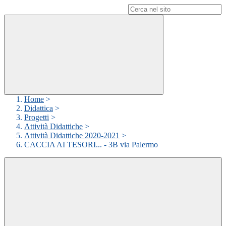
Campo di ricerca per le pagine del sito
Home
>
Didattica
>
Progetti
>
Attività Didattiche
>
Attività Didattiche 2020-2021
>
CACCIA AI TESORI... - 3B via Palermo