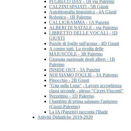
PI GRECO DAY - 1B via Palermo
CALZINI SPAIATI - 5B Giusti
Autobiografia linguistica - 4A Giusti
Robotica - 1B Palermo
CALLIGRAMMA - 1A Panzini
ALBERI DI NATALE - via Palermo
LIBRETTO DELLE VOCALI - 1D
GIUSTI
Puzzle di foglie sull'acqua - 4D Giusti
A contro tutti. La rivolta delle
MAIUSCOLE - 3B Palermo
Giornata nazionale degli alberi - 1B
Palermo
INSIDE OUT - 3A Panzini
NOI SIAMO FOGLIE - 3A Palermo
Pinocchio - 2B Giusti
"Gita sulla Luna" - Lavoro accoglienza
classi seconde - plesso "Ciceri-Visconti"
Pezzettino - 1D Palermo
I bambini di prima salutano l'autunno
(Giusti-Palermo)
La IA (Panzini) racconta l'Iliade
Attività Didattiche 2019-2020