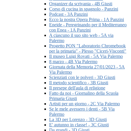
Organizer da scrivania - 4B Giusti
Corso di cucina in spagnolo - Panzini
Podcast - 3A Panzini
Ecco la nostra Opera Prima - 1A Panzini
Eneide - Peregrinando per il Mediterraneo
con Enea - 1A Panzini
A ciascuno il suo sito web - 5A via
Palermo
Progetto PON "Laboratorio Chromebook
per la primaria" - Plesso "Ciceri-Visconti"
Il museo Luigi Rovati - 5A Via Palermo
8 marzo - 4B Via Palermo
Giornata della Memoria 27/01/2023 - 5A
Via Palermo
Scienziati con le polveri - 3D Giusti
Il metodo scientifico - 3B Giusti
Il presepe dell'aula di religione
Fatto da noi - Giornalino della Scuola
Primaria Giusti
Artisti per un giorno - 2C Via Palermo
Se le mele avessero i denti - 5B Via
Palermo
La 3D per Lorenzo - 3D Giusti
E' autunno in classe! - 3C Giusti
Da grandi - 3D Giusti