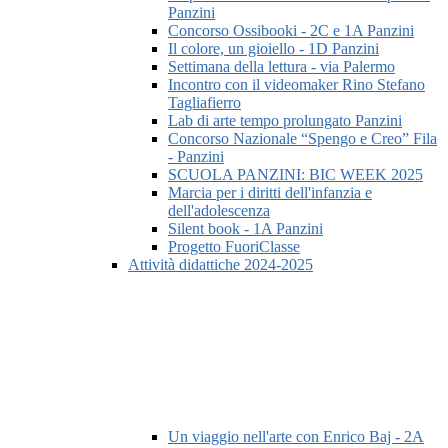
Panzini
Concorso Ossibooki - 2C e 1A Panzini
Il colore, un gioiello - 1D Panzini
Settimana della lettura - via Palermo
Incontro con il videomaker Rino Stefano
Tagliafierro
Lab di arte tempo prolungato Panzini
Concorso Nazionale “Spengo e Creo” Fila
- Panzini
SCUOLA PANZINI: BIC WEEK 2025
Marcia per i diritti dell'infanzia e
dell'adolescenza
Silent book - 1A Panzini
Progetto FuoriClasse
Attività didattiche 2024-2025
Un viaggio nell'arte con Enrico Baj - 2A