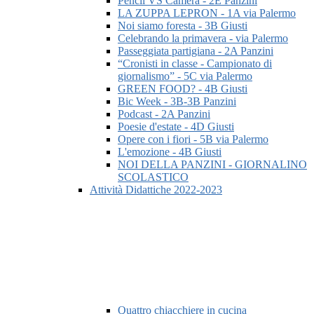
Pencil VS Camera - 2E Panzini
LA ZUPPA LEPRON - 1A via Palermo
Noi siamo foresta - 3B Giusti
Celebrando la primavera - via Palermo
Passeggiata partigiana - 2A Panzini
“Cronisti in classe - Campionato di
giornalismo” - 5C via Palermo
GREEN FOOD? - 4B Giusti
Bic Week - 3B-3B Panzini
Podcast - 2A Panzini
Poesie d'estate - 4D Giusti
Opere con i fiori - 5B via Palermo
L'emozione - 4B Giusti
NOI DELLA PANZINI - GIORNALINO
SCOLASTICO
Attività Didattiche 2022-2023
Quattro chiacchiere in cucina