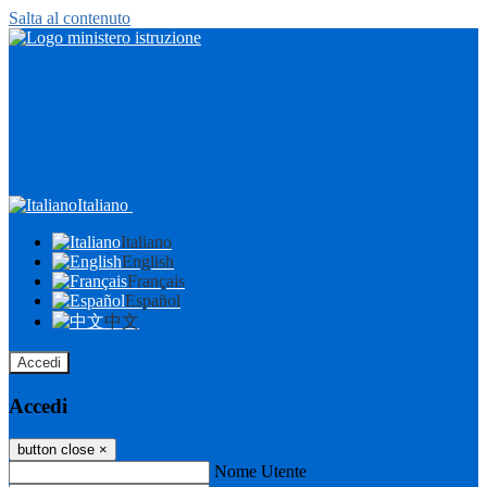
Salta al contenuto
Italiano
Italiano
English
Français
Español
中文
Accedi
Accedi
button close
×
Nome Utente