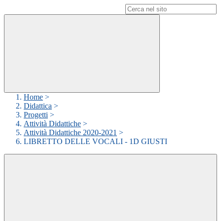
Campo di ricerca per le pagine del sito
Home
>
Didattica
>
Progetti
>
Attività Didattiche
>
Attività Didattiche 2020-2021
>
LIBRETTO DELLE VOCALI - 1D GIUSTI