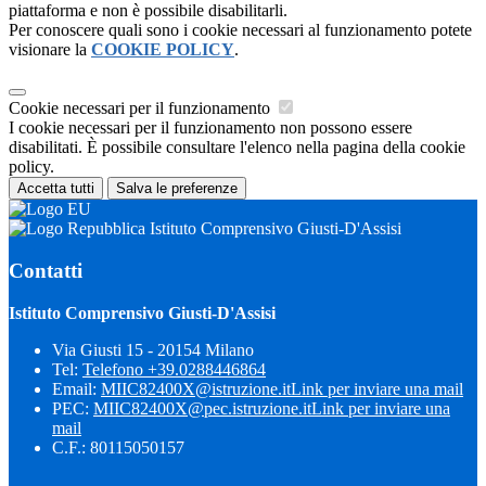
piattaforma e non è possibile disabilitarli.
Per conoscere quali sono i cookie necessari al funzionamento potete
visionare la
COOKIE POLICY
.
Cookie necessari per il funzionamento
I cookie necessari per il funzionamento non possono essere
disabilitati. È possibile consultare l'elenco nella pagina della cookie
policy.
Accetta tutti
Salva le preferenze
Istituto Comprensivo Giusti-D'Assisi
Contatti
Istituto Comprensivo Giusti-D'Assisi
Via Giusti 15 - 20154 Milano
Tel:
Telefono +39.0288446864
Email:
MIIC82400X@istruzione.it
Link per inviare una mail
PEC:
MIIC82400X@pec.istruzione.it
Link per inviare una
mail
C.F.: 80115050157