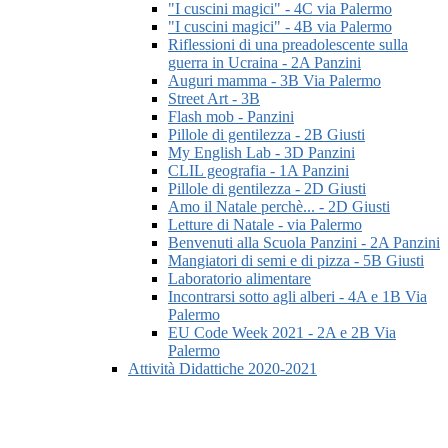
"I cuscini magici" - 4C via Palermo
"I cuscini magici" - 4B via Palermo
Riflessioni di una preadolescente sulla
guerra in Ucraina - 2A Panzini
Auguri mamma - 3B Via Palermo
Street Art - 3B
Flash mob - Panzini
Pillole di gentilezza - 2B Giusti
My English Lab - 3D Panzini
CLIL geografia - 1A Panzini
Pillole di gentilezza - 2D Giusti
Amo il Natale perchè... - 2D Giusti
Letture di Natale - via Palermo
Benvenuti alla Scuola Panzini - 2A Panzini
Mangiatori di semi e di pizza - 5B Giusti
Laboratorio alimentare
Incontrarsi sotto agli alberi - 4A e 1B Via
Palermo
EU Code Week 2021 - 2A e 2B Via
Palermo
Attività Didattiche 2020-2021