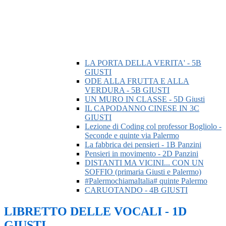
LA PORTA DELLA VERITA' - 5B
GIUSTI
ODE ALLA FRUTTA E ALLA
VERDURA - 5B GIUSTI
UN MURO IN CLASSE - 5D Giusti
IL CAPODANNO CINESE IN 3C
GIUSTI
Lezione di Coding col professor Bogliolo -
Seconde e quinte via Palermo
La fabbrica dei pensieri - 1B Panzini
Pensieri in movimento - 2D Panzini
DISTANTI MA VICINI... CON UN
SOFFIO (primaria Giusti e Palermo)
#PalermochiamaItalia# quinte Palermo
CARUOTANDO - 4B GIUSTI
LIBRETTO DELLE VOCALI - 1D
GIUSTI