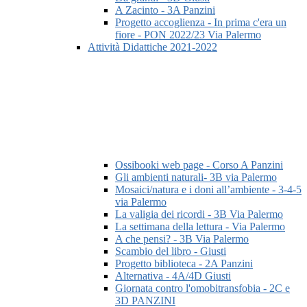
A Zacinto - 3A Panzini
Progetto accoglienza - In prima c'era un
fiore - PON 2022/23 Via Palermo
Attività Didattiche 2021-2022
Ossibooki web page - Corso A Panzini
Gli ambienti naturali- 3B via Palermo
Mosaici/natura e i doni all’ambiente - 3-4-5
via Palermo
La valigia dei ricordi - 3B Via Palermo
La settimana della lettura - Via Palermo
A che pensi? - 3B Via Palermo
Scambio del libro - Giusti
Progetto biblioteca - 2A Panzini
Alternativa - 4A/4D Giusti
Giornata contro l'omobitransfobia - 2C e
3D PANZINI