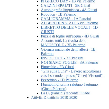
PI GRECO DAY - 1B via Palermo
CALZINI SPAIATI - 5B Giusti
Autobiografia linguistica - 4A Giusti
Robotica - 1B Palermo
CALLIGRAMMA - 1A Panzini
ALBERI DI NATALE - via Palermo
LIBRETTO DELLE VOCALI - 1D
GIUSTI
Puzzle di foglie sull'acqua - 4D Giusti
A contro tutti. La rivolta delle
MAIUSCOLE - 3B Palermo
Giornata nazionale degli alberi - 1B
Palermo
INSIDE OUT - 3A Panzini
NOI SIAMO FOGLIE - 3A Palermo
Pinocchio - 2B Giusti
"Gita sulla Luna" - Lavoro accoglienza
classi seconde - plesso "Ciceri-Visconti"
Pezzettino - 1D Palermo
I bambini di prima salutano l'autunno
(Giusti-Palermo)
La IA (Panzini) racconta l'Iliade
Attività Didattiche 2019-2020