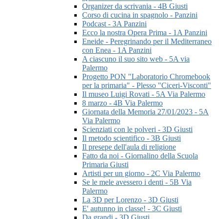
Organizer da scrivania - 4B Giusti
Corso di cucina in spagnolo - Panzini
Podcast - 3A Panzini
Ecco la nostra Opera Prima - 1A Panzini
Eneide - Peregrinando per il Mediterraneo
con Enea - 1A Panzini
A ciascuno il suo sito web - 5A via
Palermo
Progetto PON "Laboratorio Chromebook
per la primaria" - Plesso "Ciceri-Visconti"
Il museo Luigi Rovati - 5A Via Palermo
8 marzo - 4B Via Palermo
Giornata della Memoria 27/01/2023 - 5A
Via Palermo
Scienziati con le polveri - 3D Giusti
Il metodo scientifico - 3B Giusti
Il presepe dell'aula di religione
Fatto da noi - Giornalino della Scuola
Primaria Giusti
Artisti per un giorno - 2C Via Palermo
Se le mele avessero i denti - 5B Via
Palermo
La 3D per Lorenzo - 3D Giusti
E' autunno in classe! - 3C Giusti
Da grandi - 3D Giusti