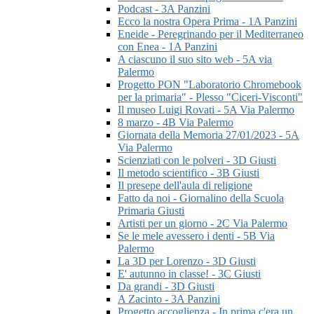
Podcast - 3A Panzini
Ecco la nostra Opera Prima - 1A Panzini
Eneide - Peregrinando per il Mediterraneo
con Enea - 1A Panzini
A ciascuno il suo sito web - 5A via
Palermo
Progetto PON "Laboratorio Chromebook
per la primaria" - Plesso "Ciceri-Visconti"
Il museo Luigi Rovati - 5A Via Palermo
8 marzo - 4B Via Palermo
Giornata della Memoria 27/01/2023 - 5A
Via Palermo
Scienziati con le polveri - 3D Giusti
Il metodo scientifico - 3B Giusti
Il presepe dell'aula di religione
Fatto da noi - Giornalino della Scuola
Primaria Giusti
Artisti per un giorno - 2C Via Palermo
Se le mele avessero i denti - 5B Via
Palermo
La 3D per Lorenzo - 3D Giusti
E' autunno in classe! - 3C Giusti
Da grandi - 3D Giusti
A Zacinto - 3A Panzini
Progetto accoglienza - In prima c'era un