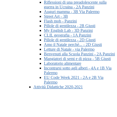
Riflessioni di una preadolescente sulla
guerra in Ucraina - 2A Panzini
Auguri mamma - 3B Via Palermo
Street Art - 3B
Flash mob - Panzini
Pillole di gentilezza - 2B Giusti
My English Lab - 3D Panzini
CLIL geografia - 1A Panzini
Pillole di gentilezza - 2D Giusti
Amo il Natale perchè... - 2D Giusti
Letture di Natale - via Palermo
Benvenuti alla Scuola Panzini - 2A Panzini
Mangiatori di semi e di pizza - 5B Giusti
Laboratorio alimentare
Incontrarsi sotto agli alberi - 4A e 1B Via
Palermo
EU Code Week 2021 - 2A e 2B Via
Palermo
Attività Didattiche 2020-2021