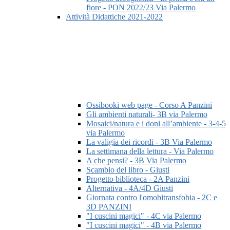
fiore - PON 2022/23 Via Palermo
Attività Didattiche 2021-2022
Ossibooki web page - Corso A Panzini
Gli ambienti naturali- 3B via Palermo
Mosaici/natura e i doni all’ambiente - 3-4-5
via Palermo
La valigia dei ricordi - 3B Via Palermo
La settimana della lettura - Via Palermo
A che pensi? - 3B Via Palermo
Scambio del libro - Giusti
Progetto biblioteca - 2A Panzini
Alternativa - 4A/4D Giusti
Giornata contro l'omobitransfobia - 2C e
3D PANZINI
"I cuscini magici" - 4C via Palermo
"I cuscini magici" - 4B via Palermo