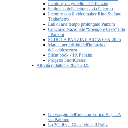
Il colore, un gioiello - 1D Panzini
Settimana della lettura - via Palermo
Incontro con il videomaker Rino Stefano
Tagliafierro
Lab di arte tempo prolungato Panzini
Concorso Nazionale “Spengo e Creo” Fila
- Panzini
SCUOLA PANZINI: BIC WEEK 2025
Marcia per i diritti dell'infanzia e
dell'adolescenza
Silent book - 1A Panzini
Progetto FuoriClasse
Attività didattiche 2024-2025
Un viaggio nell'arte con Enrico Baj - 2A
via Palermo
La 3C di via Giusti vince il Rally