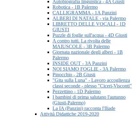
Autobiografia linguistica - 4A Giusti
Robotica - 1B Palermo
CALLIGRAMMA - 1A Panzini
ALBERI DI NATALE - via Palermo
LIBRETTO DELLE VOCALI - 1D
GIUSTI
Puzzle di foglie sull'acqua - 4D Giusti
A contro tutti. La rivolta delle
MAIUSCOLE - 3B Palermo
Giornata nazionale degli alberi - 1B
Palermo
INSIDE OUT - 3A Panzini
NOI SIAMO FOGLIE - 3A Palermo
Pinocchio - 2B Giusti
"Gita sulla Luna" - Lavoro accoglienza
classi seconde - plesso "Ciceri-Visconti"
Pezzettino - 1D Palermo
I bambini di prima salutano l'autunno
(Giusti-Palermo)
La IA (Panzini) racconta l'Iliade
Attività Didattiche 2019-2020