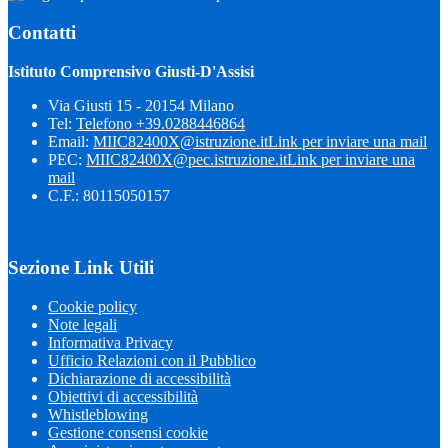
Contatti
Istituto Comprensivo Giusti-D'Assisi
Via Giusti 15 - 20154 Milano
Tel:
Telefono +39.0288446864
Email:
MIIC82400X@istruzione.it
Link per inviare una mail
PEC:
MIIC82400X@pec.istruzione.it
Link per inviare una
mail
C.F.: 80115050157
Sezione Link Utili
Cookie policy
Note legali
Informativa Privacy
Ufficio Relazioni con il Pubblico
Dichiarazione di accessibilità
Obiettivi di accessibilità
Whistleblowing
Gestione consensi cookie