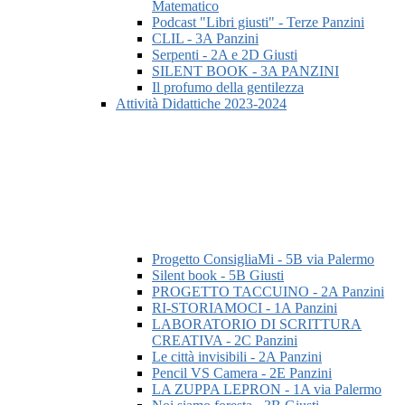
Matematico
Podcast "Libri giusti" - Terze Panzini
CLIL - 3A Panzini
Serpenti - 2A e 2D Giusti
SILENT BOOK - 3A PANZINI
Il profumo della gentilezza
Attività Didattiche 2023-2024
Progetto ConsigliaMi - 5B via Palermo
Silent book - 5B Giusti
PROGETTO TACCUINO - 2A Panzini
RI-STORIAMOCI - 1A Panzini
LABORATORIO DI SCRITTURA
CREATIVA - 2C Panzini
Le città invisibili - 2A Panzini
Pencil VS Camera - 2E Panzini
LA ZUPPA LEPRON - 1A via Palermo