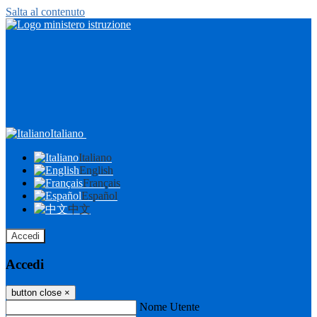
Salta al contenuto
Italiano
Italiano
English
Français
Español
中文
Accedi
Accedi
button close
×
Nome Utente