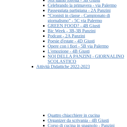
Noi siamo foresta - 3B Giusti
Celebrando la primavera - via Palermo
Passeggiata partigiana - 2A Panzini
“Cronisti in classe - Campionato di
giornalismo” - 5C via Palermo
GREEN FOOD? - 4B Giusti
Bic Week - 3B-3B Panzini
Podcast - 2A Panzini
Poesie d'estate - 4D Giusti
Opere con i fiori - 5B via Palermo
L'emozione - 4B Giusti
NOI DELLA PANZINI - GIORNALINO
SCOLASTICO
Attività Didattiche 2022-2023
Quattro chiacchiere in cucina
Organizer da scrivania - 4B Giusti
Corso di cucina in spagnolo - Panzini