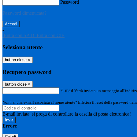
Password
Password dimenticata?
-
Entra con SPID
Entra con CIE
Seleziona utente
button close
×
Recupero password
button close
×
E-mail
Verrà inviato un messaggio all'indirizz
Non hai una e-mail associata al nome utente? Effettua il reset della password tram
E-mail inviata, si prega di controllare la casella di posta elettronica!
Errore
Chiudi