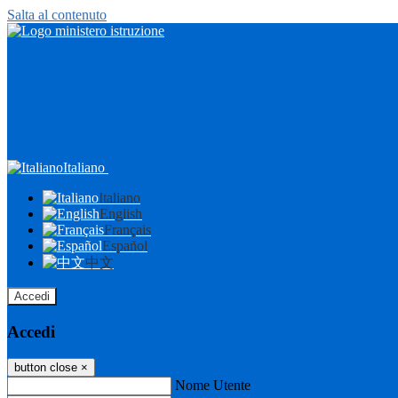
Salta al contenuto
Italiano
Italiano
English
Français
Español
中文
Accedi
Accedi
button close
×
Nome Utente