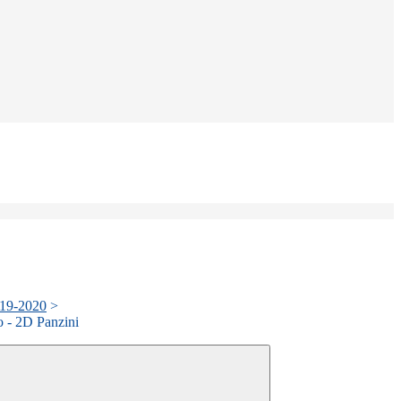
019-2020
>
o - 2D Panzini