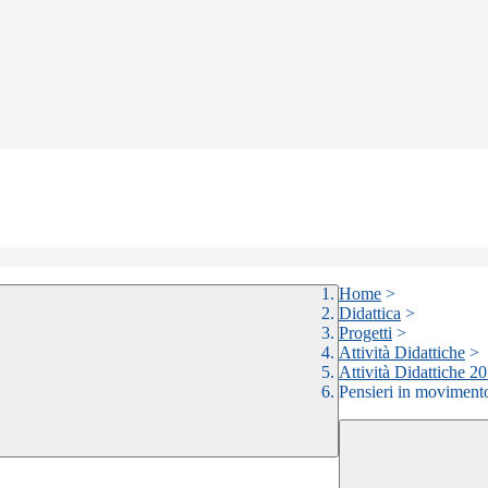
Home
>
Didattica
>
Progetti
>
Attività Didattiche
>
Attività Didattiche 2
Pensieri in moviment