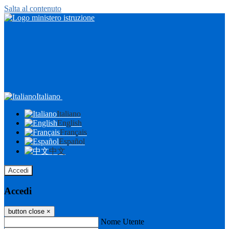
Salta al contenuto
Italiano
Italiano
English
Français
Español
中文
Accedi
Accedi
button close
×
Nome Utente