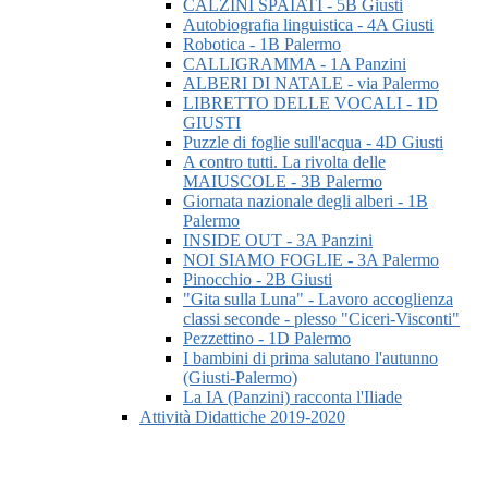
CALZINI SPAIATI - 5B Giusti
Autobiografia linguistica - 4A Giusti
Robotica - 1B Palermo
CALLIGRAMMA - 1A Panzini
ALBERI DI NATALE - via Palermo
LIBRETTO DELLE VOCALI - 1D
GIUSTI
Puzzle di foglie sull'acqua - 4D Giusti
A contro tutti. La rivolta delle
MAIUSCOLE - 3B Palermo
Giornata nazionale degli alberi - 1B
Palermo
INSIDE OUT - 3A Panzini
NOI SIAMO FOGLIE - 3A Palermo
Pinocchio - 2B Giusti
"Gita sulla Luna" - Lavoro accoglienza
classi seconde - plesso "Ciceri-Visconti"
Pezzettino - 1D Palermo
I bambini di prima salutano l'autunno
(Giusti-Palermo)
La IA (Panzini) racconta l'Iliade
Attività Didattiche 2019-2020