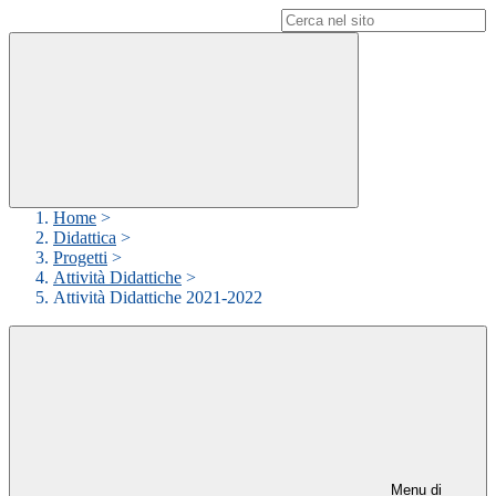
Campo di ricerca per le pagine del sito
Home
>
Didattica
>
Progetti
>
Attività Didattiche
>
Attività Didattiche 2021-2022
Menu di