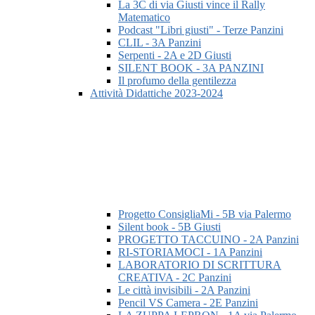
La 3C di via Giusti vince il Rally
Matematico
Podcast "Libri giusti" - Terze Panzini
CLIL - 3A Panzini
Serpenti - 2A e 2D Giusti
SILENT BOOK - 3A PANZINI
Il profumo della gentilezza
Attività Didattiche 2023-2024
Progetto ConsigliaMi - 5B via Palermo
Silent book - 5B Giusti
PROGETTO TACCUINO - 2A Panzini
RI-STORIAMOCI - 1A Panzini
LABORATORIO DI SCRITTURA
CREATIVA - 2C Panzini
Le città invisibili - 2A Panzini
Pencil VS Camera - 2E Panzini