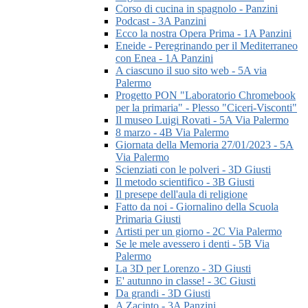
Corso di cucina in spagnolo - Panzini
Podcast - 3A Panzini
Ecco la nostra Opera Prima - 1A Panzini
Eneide - Peregrinando per il Mediterraneo
con Enea - 1A Panzini
A ciascuno il suo sito web - 5A via
Palermo
Progetto PON "Laboratorio Chromebook
per la primaria" - Plesso "Ciceri-Visconti"
Il museo Luigi Rovati - 5A Via Palermo
8 marzo - 4B Via Palermo
Giornata della Memoria 27/01/2023 - 5A
Via Palermo
Scienziati con le polveri - 3D Giusti
Il metodo scientifico - 3B Giusti
Il presepe dell'aula di religione
Fatto da noi - Giornalino della Scuola
Primaria Giusti
Artisti per un giorno - 2C Via Palermo
Se le mele avessero i denti - 5B Via
Palermo
La 3D per Lorenzo - 3D Giusti
E' autunno in classe! - 3C Giusti
Da grandi - 3D Giusti
A Zacinto - 3A Panzini