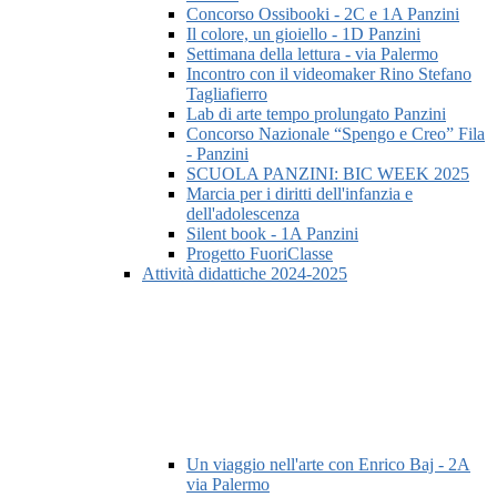
Concorso Ossibooki - 2C e 1A Panzini
Il colore, un gioiello - 1D Panzini
Settimana della lettura - via Palermo
Incontro con il videomaker Rino Stefano
Tagliafierro
Lab di arte tempo prolungato Panzini
Concorso Nazionale “Spengo e Creo” Fila
- Panzini
SCUOLA PANZINI: BIC WEEK 2025
Marcia per i diritti dell'infanzia e
dell'adolescenza
Silent book - 1A Panzini
Progetto FuoriClasse
Attività didattiche 2024-2025
Un viaggio nell'arte con Enrico Baj - 2A
via Palermo