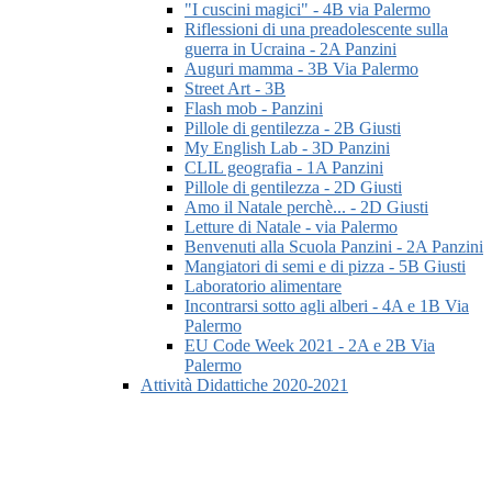
"I cuscini magici" - 4B via Palermo
Riflessioni di una preadolescente sulla
guerra in Ucraina - 2A Panzini
Auguri mamma - 3B Via Palermo
Street Art - 3B
Flash mob - Panzini
Pillole di gentilezza - 2B Giusti
My English Lab - 3D Panzini
CLIL geografia - 1A Panzini
Pillole di gentilezza - 2D Giusti
Amo il Natale perchè... - 2D Giusti
Letture di Natale - via Palermo
Benvenuti alla Scuola Panzini - 2A Panzini
Mangiatori di semi e di pizza - 5B Giusti
Laboratorio alimentare
Incontrarsi sotto agli alberi - 4A e 1B Via
Palermo
EU Code Week 2021 - 2A e 2B Via
Palermo
Attività Didattiche 2020-2021