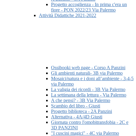
Progetto accoglienza - In prima c'era un
fiore - PON 2022/23 Via Palermo
Attività Didattiche 2021-2022
Ossibooki web page - Corso A Panzini
Gli ambienti naturali- 3B via Palermo
Mosaici/natura e i doni all’ambiente - 3-4-5
via Palermo
La valigia dei ricordi - 3B Via Palermo
La settimana della lettura - Via Palermo
A che pensi? - 3B Via Palermo
Scambio del libro - Giusti
Progetto biblioteca - 2A Panzini
Alternativa - 4A/4D Giusti
Giornata contro l'omobitransfobia - 2C e
3D PANZINI
"I cuscini magici" - 4C via Palermo