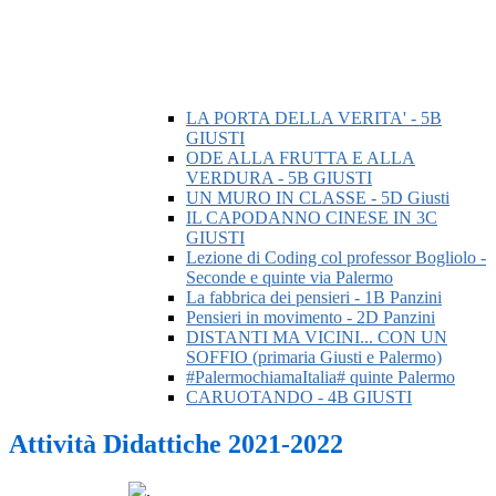
LA PORTA DELLA VERITA' - 5B
GIUSTI
ODE ALLA FRUTTA E ALLA
VERDURA - 5B GIUSTI
UN MURO IN CLASSE - 5D Giusti
IL CAPODANNO CINESE IN 3C
GIUSTI
Lezione di Coding col professor Bogliolo -
Seconde e quinte via Palermo
La fabbrica dei pensieri - 1B Panzini
Pensieri in movimento - 2D Panzini
DISTANTI MA VICINI... CON UN
SOFFIO (primaria Giusti e Palermo)
#PalermochiamaItalia# quinte Palermo
CARUOTANDO - 4B GIUSTI
Attività Didattiche 2021-2022