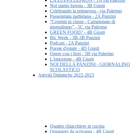
LA ZUPPA LEPRON - 1A via Palermo
Noi siamo foresta - 3B Giusti
Celebrando la primavera - via Palermo
Passeggiata partigiana - 2A Panzini
“Cronisti in classe - Campionato di
giornalismo” - 5C via Palermo
GREEN FOOD? - 4B Giusti
Bic Week - 3B-3B Panzini
Podcast - 2A Panzini
Poesie d'estate - 4D Giusti
Opere con i fiori - 5B via Palermo
L'emozione - 4B Giusti
NOI DELLA PANZINI - GIORNALINO
SCOLASTICO
Attività Didattiche 2022-2023
Quattro chiacchiere in cucina
Organizer da scrivania - 4B Giusti