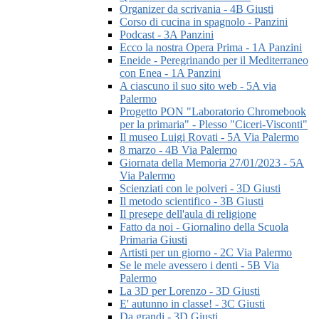
Organizer da scrivania - 4B Giusti
Corso di cucina in spagnolo - Panzini
Podcast - 3A Panzini
Ecco la nostra Opera Prima - 1A Panzini
Eneide - Peregrinando per il Mediterraneo
con Enea - 1A Panzini
A ciascuno il suo sito web - 5A via
Palermo
Progetto PON "Laboratorio Chromebook
per la primaria" - Plesso "Ciceri-Visconti"
Il museo Luigi Rovati - 5A Via Palermo
8 marzo - 4B Via Palermo
Giornata della Memoria 27/01/2023 - 5A
Via Palermo
Scienziati con le polveri - 3D Giusti
Il metodo scientifico - 3B Giusti
Il presepe dell'aula di religione
Fatto da noi - Giornalino della Scuola
Primaria Giusti
Artisti per un giorno - 2C Via Palermo
Se le mele avessero i denti - 5B Via
Palermo
La 3D per Lorenzo - 3D Giusti
E' autunno in classe! - 3C Giusti
Da grandi - 3D Giusti