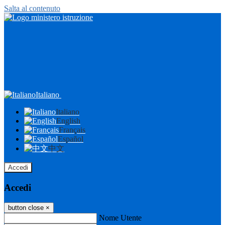
Salta al contenuto
Italiano
Italiano
English
Français
Español
中文
Accedi
Accedi
button close
×
Nome Utente