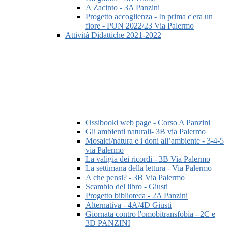
A Zacinto - 3A Panzini
Progetto accoglienza - In prima c'era un
fiore - PON 2022/23 Via Palermo
Attività Didattiche 2021-2022
Ossibooki web page - Corso A Panzini
Gli ambienti naturali- 3B via Palermo
Mosaici/natura e i doni all’ambiente - 3-4-5
via Palermo
La valigia dei ricordi - 3B Via Palermo
La settimana della lettura - Via Palermo
A che pensi? - 3B Via Palermo
Scambio del libro - Giusti
Progetto biblioteca - 2A Panzini
Alternativa - 4A/4D Giusti
Giornata contro l'omobitransfobia - 2C e
3D PANZINI