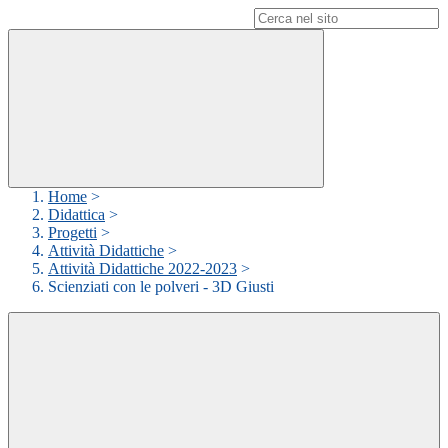
Campo di ricerca per le pagine del sito
Home
>
Didattica
>
Progetti
>
Attività Didattiche
>
Attività Didattiche 2022-2023
>
Scienziati con le polveri - 3D Giusti