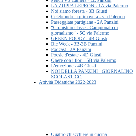
Pencil VS Camera - 2E Panzini
LA ZUPPA LEPRON - 1A via Palermo
Noi siamo foresta - 3B Giusti
Celebrando la primavera - via Palermo
Passeggiata partigiana - 2A Panzini
“Cronisti in classe - Campionato di
giornalismo” - 5C via Palermo
GREEN FOOD? - 4B Giusti
Bic Week - 3B-3B Panzini
Podcast - 2A Panzini
Poesie d'estate - 4D Giusti
Opere con i fiori - 5B via Palermo
L'emozione - 4B Giusti
NOI DELLA PANZINI - GIORNALINO
SCOLASTICO
Attività Didattiche 2022-2023
Quattro chiacchiere in cucina