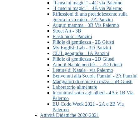
"I cuscini magici" - 4C via Palermo
"I cuscini magici" - 4B via Palermo
Riflessioni di una preadolescente sulla
guerra in Ucraina - 2A Panzini
Auguri mamma - 3B Via Palermo
Street Art - 3B
Flash mob - Panzini
Pillole di gentilezza - 2B Giusti
My English Lab - 3D Panzini
CLIL geografia - 1A Panzini
Pillole di gentilezza - 2D Giusti
Amo il Natale perchè... - 2D Giusti
Letture di Natale - via Palermo
Benvenuti alla Scuola Panzini - 2A Panzini
Mangiatori di semi e di pizza - 5B Giusti
Laboratorio alimentare
Incontrarsi sotto agli alberi - 4A e 1B Via
Palermo
EU Code Week 2021 - 2A e 2B Via
Palermo
Attività Didattiche 2020-2021