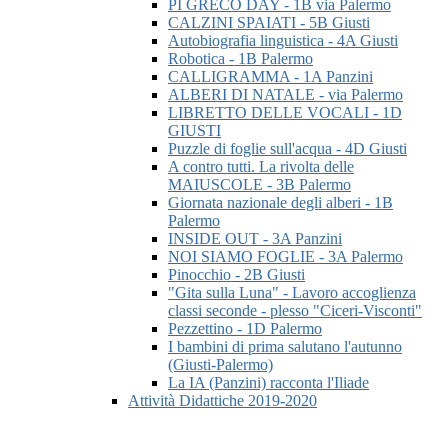
PI GRECO DAY - 1B via Palermo
CALZINI SPAIATI - 5B Giusti
Autobiografia linguistica - 4A Giusti
Robotica - 1B Palermo
CALLIGRAMMA - 1A Panzini
ALBERI DI NATALE - via Palermo
LIBRETTO DELLE VOCALI - 1D
GIUSTI
Puzzle di foglie sull'acqua - 4D Giusti
A contro tutti. La rivolta delle
MAIUSCOLE - 3B Palermo
Giornata nazionale degli alberi - 1B
Palermo
INSIDE OUT - 3A Panzini
NOI SIAMO FOGLIE - 3A Palermo
Pinocchio - 2B Giusti
"Gita sulla Luna" - Lavoro accoglienza
classi seconde - plesso "Ciceri-Visconti"
Pezzettino - 1D Palermo
I bambini di prima salutano l'autunno
(Giusti-Palermo)
La IA (Panzini) racconta l'Iliade
Attività Didattiche 2019-2020