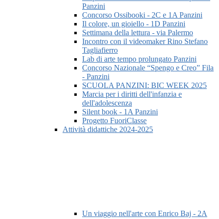
Panzini
Concorso Ossibooki - 2C e 1A Panzini
Il colore, un gioiello - 1D Panzini
Settimana della lettura - via Palermo
Incontro con il videomaker Rino Stefano
Tagliafierro
Lab di arte tempo prolungato Panzini
Concorso Nazionale “Spengo e Creo” Fila
- Panzini
SCUOLA PANZINI: BIC WEEK 2025
Marcia per i diritti dell'infanzia e
dell'adolescenza
Silent book - 1A Panzini
Progetto FuoriClasse
Attività didattiche 2024-2025
Un viaggio nell'arte con Enrico Baj - 2A