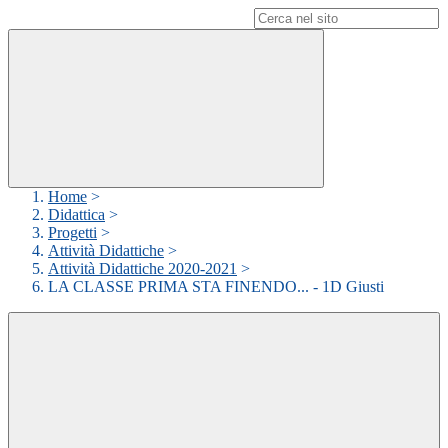
Campo di ricerca per le pagine del sito
Home
>
Didattica
>
Progetti
>
Attività Didattiche
>
Attività Didattiche 2020-2021
>
LA CLASSE PRIMA STA FINENDO... - 1D Giusti