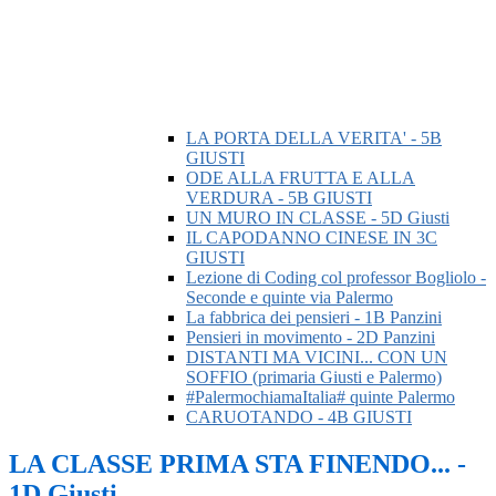
LA PORTA DELLA VERITA' - 5B
GIUSTI
ODE ALLA FRUTTA E ALLA
VERDURA - 5B GIUSTI
UN MURO IN CLASSE - 5D Giusti
IL CAPODANNO CINESE IN 3C
GIUSTI
Lezione di Coding col professor Bogliolo -
Seconde e quinte via Palermo
La fabbrica dei pensieri - 1B Panzini
Pensieri in movimento - 2D Panzini
DISTANTI MA VICINI... CON UN
SOFFIO (primaria Giusti e Palermo)
#PalermochiamaItalia# quinte Palermo
CARUOTANDO - 4B GIUSTI
LA CLASSE PRIMA STA FINENDO... -
1D Giusti