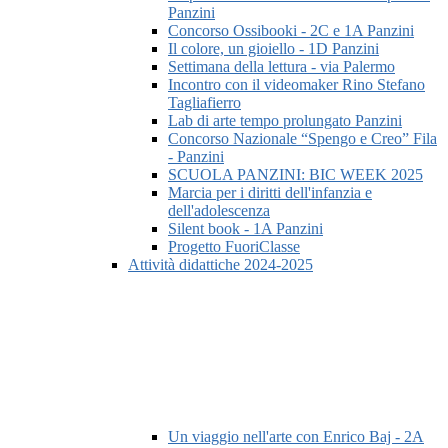
Panzini
Concorso Ossibooki - 2C e 1A Panzini
Il colore, un gioiello - 1D Panzini
Settimana della lettura - via Palermo
Incontro con il videomaker Rino Stefano
Tagliafierro
Lab di arte tempo prolungato Panzini
Concorso Nazionale “Spengo e Creo” Fila
- Panzini
SCUOLA PANZINI: BIC WEEK 2025
Marcia per i diritti dell'infanzia e
dell'adolescenza
Silent book - 1A Panzini
Progetto FuoriClasse
Attività didattiche 2024-2025
Un viaggio nell'arte con Enrico Baj - 2A