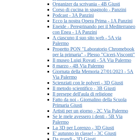
Organizer da scrivania - 4B Giusti
Corso di cucina in spagnolo - Panzini
Podcast - 3A Panzini
Ecco la nostra Opera Prima - 1A Panzini
Eneide - Peregrinando per il Mediterraneo
con Enea - 1A Panzini
A ciascuno il suo sito web - 5A via
Palermo
Progetto PON "Laboratorio Chromebook
per la primaria" - Plesso "Ciceri-Visconti"
Il museo Luigi Rovati - 5A Via Palermo
8 marzo - 4B Via Palermo
Giornata della Memoria 27/01/2023 - 5A
Via Palermo
Scienziati con le polveri - 3D Giusti
Il metodo scientifico - 3B Giusti
Il presepe dell'aula di religione
Fatto da noi - Giornalino della Scuola
Primaria Giusti
Artisti per un giorno - 2C Via Palermo
Se le mele avessero i denti - 5B Via
Palermo
La 3D per Lorenzo - 3D Giusti
E' autunno in classe! - 3C Giusti
Da grandi - 3D Giusti