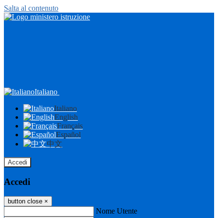
Salta al contenuto
Italiano
Italiano
English
Français
Español
中文
Accedi
Accedi
button close
×
Nome Utente