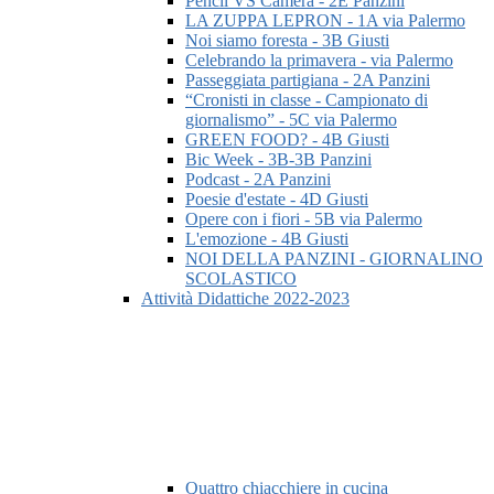
Pencil VS Camera - 2E Panzini
LA ZUPPA LEPRON - 1A via Palermo
Noi siamo foresta - 3B Giusti
Celebrando la primavera - via Palermo
Passeggiata partigiana - 2A Panzini
“Cronisti in classe - Campionato di
giornalismo” - 5C via Palermo
GREEN FOOD? - 4B Giusti
Bic Week - 3B-3B Panzini
Podcast - 2A Panzini
Poesie d'estate - 4D Giusti
Opere con i fiori - 5B via Palermo
L'emozione - 4B Giusti
NOI DELLA PANZINI - GIORNALINO
SCOLASTICO
Attività Didattiche 2022-2023
Quattro chiacchiere in cucina