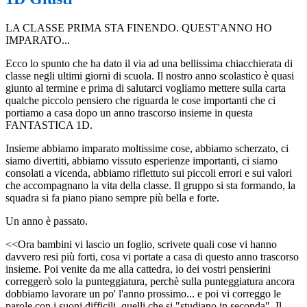
LA CLASSE PRIMA STA FINENDO. QUEST'ANNO HO
IMPARATO...
Ecco lo spunto che ha dato il via ad una bellissima chiacchierata di
classe negli ultimi giorni di scuola. Il nostro anno scolastico è quasi
giunto al termine e prima di salutarci vogliamo mettere sulla carta
qualche piccolo pensiero che riguarda le cose importanti che ci
portiamo a casa dopo un anno trascorso insieme in questa
FANTASTICA 1D.
Insieme abbiamo imparato moltissime cose, abbiamo scherzato, ci
siamo divertiti, abbiamo vissuto esperienze importanti, ci siamo
consolati a vicenda, abbiamo riflettuto sui piccoli errori e sui valori
che accompagnano la vita della classe. Il gruppo si sta formando, la
squadra si fa piano piano sempre più bella e forte.
Un anno è passato.
<<Ora bambini vi lascio un foglio, scrivete quali cose vi hanno
davvero resi più forti, cosa vi portate a casa di questo anno trascorso
insieme. Poi venite da me alla cattedra, io dei vostri pensierini
correggerò solo la punteggiatura, perchè sulla punteggiatura ancora
dobbiamo lavorare un po' l'anno prossimo... e poi vi correggo le
parole con i suoni difficili, quelli che si "studiano in seconda". Il