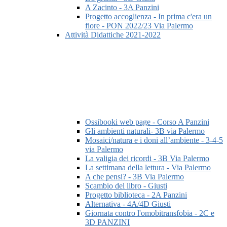
A Zacinto - 3A Panzini
Progetto accoglienza - In prima c'era un
fiore - PON 2022/23 Via Palermo
Attività Didattiche 2021-2022
Ossibooki web page - Corso A Panzini
Gli ambienti naturali- 3B via Palermo
Mosaici/natura e i doni all’ambiente - 3-4-5
via Palermo
La valigia dei ricordi - 3B Via Palermo
La settimana della lettura - Via Palermo
A che pensi? - 3B Via Palermo
Scambio del libro - Giusti
Progetto biblioteca - 2A Panzini
Alternativa - 4A/4D Giusti
Giornata contro l'omobitransfobia - 2C e
3D PANZINI