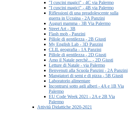
"I cuscini magici" - 4C via Palermo
"I cuscini magici" - 4B via Palermo
Riflessioni di una preadolescente sulla
guerra in Ucraina - 2A Panzini
Auguri mamma - 3B Via Palermo
Street Art - 3B
Flash mob - Panzini
Pillole di gentilezza - 2B Giusti
My English Lab - 3D Panzini
CLIL geografia - 1A Panzini
Pillole di gentilezza - 2D Giusti
Amo il Natale perchè... - 2D Giusti
Letture di Natale - via Palermo
Benvenuti alla Scuola Panzini - 2A Panzini
Mangiatori di semi e di pizza - 5B Giusti
Laboratorio alimentare
Incontrarsi sotto agli alberi - 4A e 1B Via
Palermo
EU Code Week 2021 - 2A e 2B Via
Palermo
Attività Didattiche 2020-2021