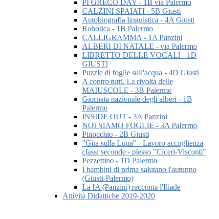
PI GRECO DAY - 1B via Palermo
CALZINI SPAIATI - 5B Giusti
Autobiografia linguistica - 4A Giusti
Robotica - 1B Palermo
CALLIGRAMMA - 1A Panzini
ALBERI DI NATALE - via Palermo
LIBRETTO DELLE VOCALI - 1D
GIUSTI
Puzzle di foglie sull'acqua - 4D Giusti
A contro tutti. La rivolta delle
MAIUSCOLE - 3B Palermo
Giornata nazionale degli alberi - 1B
Palermo
INSIDE OUT - 3A Panzini
NOI SIAMO FOGLIE - 3A Palermo
Pinocchio - 2B Giusti
"Gita sulla Luna" - Lavoro accoglienza
classi seconde - plesso "Ciceri-Visconti"
Pezzettino - 1D Palermo
I bambini di prima salutano l'autunno
(Giusti-Palermo)
La IA (Panzini) racconta l'Iliade
Attività Didattiche 2019-2020