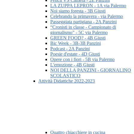
Pencil VS Camera - 2E Panzini
LA ZUPPA LEPRON - 1A via Palermo
Noi siamo foresta - 3B Giusti
Celebrando la primavera - via Palermo
Passeggiata partigiana - 2A Panzini
“Cronisti in classe - Campionato di
giornalismo” - 5C via Palermo
GREEN FOOD? - 4B Giusti
Bic Week - 3B-3B Panzini
Podcast - 2A Panzini
Poesie d'estate - 4D Giusti
Opere con i fiori - 5B via Palermo
L'emozione - 4B Giusti
NOI DELLA PANZINI - GIORNALINO
SCOLASTICO
Attività Didattiche 2022-2023
Quattro chiacchiere in cucina