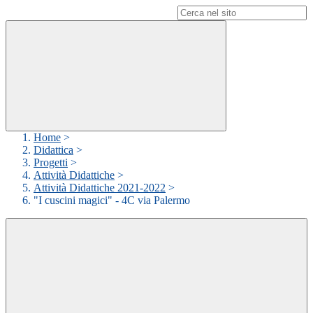
Campo di ricerca per le pagine del sito
Home
>
Didattica
>
Progetti
>
Attività Didattiche
>
Attività Didattiche 2021-2022
>
"I cuscini magici" - 4C via Palermo