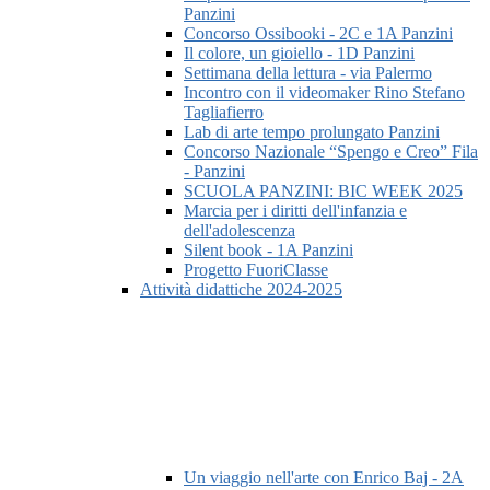
Panzini
Concorso Ossibooki - 2C e 1A Panzini
Il colore, un gioiello - 1D Panzini
Settimana della lettura - via Palermo
Incontro con il videomaker Rino Stefano
Tagliafierro
Lab di arte tempo prolungato Panzini
Concorso Nazionale “Spengo e Creo” Fila
- Panzini
SCUOLA PANZINI: BIC WEEK 2025
Marcia per i diritti dell'infanzia e
dell'adolescenza
Silent book - 1A Panzini
Progetto FuoriClasse
Attività didattiche 2024-2025
Un viaggio nell'arte con Enrico Baj - 2A