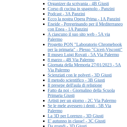
Organizer da scrivania - 4B Giusti
Corso di cucina in spagnolo - Panzini
Podcast - 3A Panzini
Ecco la nostra Opera Prima - 1A Panzini
Eneide - Peregrinando per il Mediterraneo
con Enea - 1A Panzini
A ciascuno il suo sito web - 5A via
Palermo
Progetto PON "Laboratorio Chromebook
per la primaria" - Plesso "Ciceri-Visconti"
Il museo Luigi Rovati - 5A Via Palermo
8 marzo - 4B Via Palermo
Giornata della Memoria 27/01/2023 - 5A
Via Palermo
Scienziati con le polveri - 3D Giusti
Il metodo scientifico - 3B Giusti
Il presepe dell'aula di religione
Fatto da noi - Giornalino della Scuola
Primaria Giusti
Artisti per un giorno - 2C Via Palermo
Se le mele avessero i denti - 5B Via
Palermo
La 3D per Lorenzo - 3D Giusti
E' autunno in classe! - 3C Giusti
Da grandi - 3D Giusti