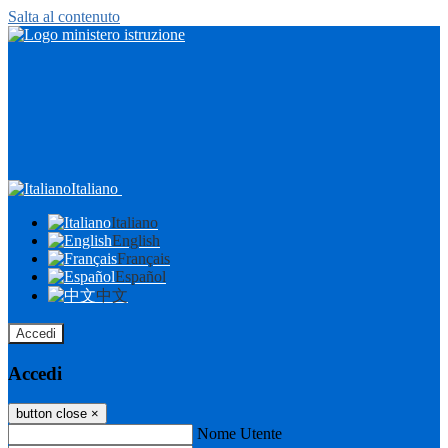
Salta al contenuto
Italiano
Italiano
English
Français
Español
中文
Accedi
Accedi
button close
×
Nome Utente