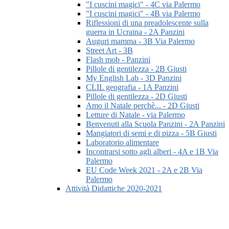
"I cuscini magici" - 4C via Palermo
"I cuscini magici" - 4B via Palermo
Riflessioni di una preadolescente sulla
guerra in Ucraina - 2A Panzini
Auguri mamma - 3B Via Palermo
Street Art - 3B
Flash mob - Panzini
Pillole di gentilezza - 2B Giusti
My English Lab - 3D Panzini
CLIL geografia - 1A Panzini
Pillole di gentilezza - 2D Giusti
Amo il Natale perchè... - 2D Giusti
Letture di Natale - via Palermo
Benvenuti alla Scuola Panzini - 2A Panzini
Mangiatori di semi e di pizza - 5B Giusti
Laboratorio alimentare
Incontrarsi sotto agli alberi - 4A e 1B Via
Palermo
EU Code Week 2021 - 2A e 2B Via
Palermo
Attività Didattiche 2020-2021