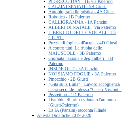
PI GRECO DAY - 1B via Palermo
CALZINI SPAIATI - 5B Giusti
Autobiografia linguistica - 4A Giusti
Robotica - 1B Palermo
CALLIGRAMMA - 1A Panzini
ALBERI DI NATALE - via Palermo
LIBRETTO DELLE VOCALI - 1D
GIUSTI
Puzzle di foglie sull'acqua - 4D Giusti
A contro tutti. La rivolta delle
MAIUSCOLE - 3B Palermo
Giornata nazionale degli alberi - 1B
Palermo
INSIDE OUT - 3A Panzini
NOI SIAMO FOGLIE - 3A Palermo
Pinocchio - 2B Giusti
"Gita sulla Luna" - Lavoro accoglienza
classi seconde - plesso "Ciceri-Visconti"
Pezzettino - 1D Palermo
I bambini di prima salutano l'autunno
(Giusti-Palermo)
La IA (Panzini) racconta l'Iliade
Attività Didattiche 2019-2020