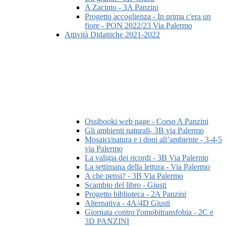
A Zacinto - 3A Panzini
Progetto accoglienza - In prima c'era un
fiore - PON 2022/23 Via Palermo
Attività Didattiche 2021-2022
Ossibooki web page - Corso A Panzini
Gli ambienti naturali- 3B via Palermo
Mosaici/natura e i doni all’ambiente - 3-4-5
via Palermo
La valigia dei ricordi - 3B Via Palermo
La settimana della lettura - Via Palermo
A che pensi? - 3B Via Palermo
Scambio del libro - Giusti
Progetto biblioteca - 2A Panzini
Alternativa - 4A/4D Giusti
Giornata contro l'omobitransfobia - 2C e
3D PANZINI