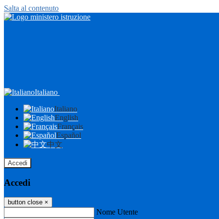
Salta al contenuto
Italiano
Italiano
English
Français
Español
中文
Accedi
Accedi
button close
×
Nome Utente