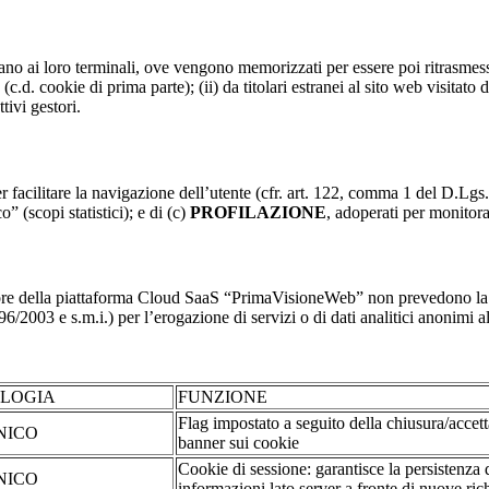
nviano ai loro terminali, ove vengono memorizzati per essere poi ritrasmessi
(c.d. cookie di prima parte); (ii) da titolari estranei al sito web visitato 
tivi gestori.
r facilitare la navigazione dell’utente (cfr. art. 122, comma 1 del D.Lgs
o” (scopi statistici); e di (c)
PROFILAZIONE
, adoperati per monitor
re della piattaforma Cloud SaaS “PrimaVisioneWeb” non prevedono la regi
2003 e s.m.i.) per l’erogazione di servizi o di dati analitici anonimi al 
OLOGIA
FUNZIONE
Flag impostato a seguito della chiusura/accet
NICO
banner sui cookie
Cookie di sessione: garantisce la persistenza 
NICO
informazioni lato server a fronte di nuove rich