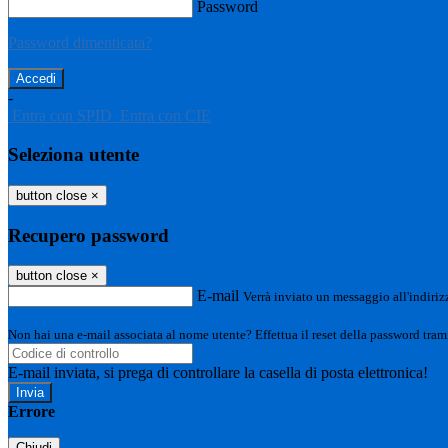
Password
Password dimenticata?
-
Entra con SPID
Entra con CIE
Seleziona utente
button close
×
Recupero password
button close
×
E-mail
Verrà inviato un messaggio all'indirizz
Non hai una e-mail associata al nome utente? Effettua il reset della password tram
E-mail inviata, si prega di controllare la casella di posta elettronica!
Errore
Chiudi