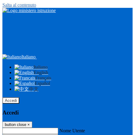
Salta al contenuto
Italiano
Italiano
English
Français
Español
中文
Accedi
Accedi
button close
×
Nome Utente