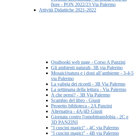
fiore - PON 2022/23 Via Palermo
Attività Didattiche 2021-2022
Ossibooki web page - Corso A Panzini
Gli ambienti naturali- 3B via Palermo
Mosaici/natura e i doni all’ambiente - 3-4-5
via Palermo
La valigia dei ricordi - 3B Via Palermo
La settimana della lettura - Via Palermo
A che pensi? - 3B Via Palermo
Scambio del libro - Giusti
Progetto biblioteca - 2A Panzini
Alternativa - 4A/4D Giusti
Giornata contro l'omobitransfobia - 2C e
3D PANZINI
"I cuscini magici" - 4C via Palermo
"I cuscini magici" - 4B via Palermo