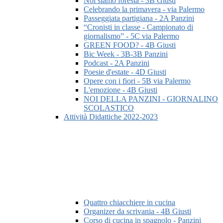
Noi siamo foresta - 3B Giusti
Celebrando la primavera - via Palermo
Passeggiata partigiana - 2A Panzini
“Cronisti in classe - Campionato di
giornalismo” - 5C via Palermo
GREEN FOOD? - 4B Giusti
Bic Week - 3B-3B Panzini
Podcast - 2A Panzini
Poesie d'estate - 4D Giusti
Opere con i fiori - 5B via Palermo
L'emozione - 4B Giusti
NOI DELLA PANZINI - GIORNALINO
SCOLASTICO
Attività Didattiche 2022-2023
Quattro chiacchiere in cucina
Organizer da scrivania - 4B Giusti
Corso di cucina in spagnolo - Panzini