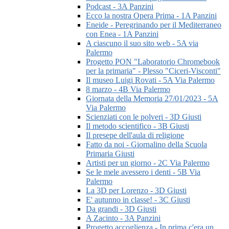
Podcast - 3A Panzini
Ecco la nostra Opera Prima - 1A Panzini
Eneide - Peregrinando per il Mediterraneo
con Enea - 1A Panzini
A ciascuno il suo sito web - 5A via
Palermo
Progetto PON "Laboratorio Chromebook
per la primaria" - Plesso "Ciceri-Visconti"
Il museo Luigi Rovati - 5A Via Palermo
8 marzo - 4B Via Palermo
Giornata della Memoria 27/01/2023 - 5A
Via Palermo
Scienziati con le polveri - 3D Giusti
Il metodo scientifico - 3B Giusti
Il presepe dell'aula di religione
Fatto da noi - Giornalino della Scuola
Primaria Giusti
Artisti per un giorno - 2C Via Palermo
Se le mele avessero i denti - 5B Via
Palermo
La 3D per Lorenzo - 3D Giusti
E' autunno in classe! - 3C Giusti
Da grandi - 3D Giusti
A Zacinto - 3A Panzini
Progetto accoglienza - In prima c'era un