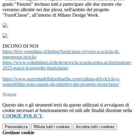
grado "Panzini" invitano tutti a partecipare alle due mostre che
verranno allestite nei due plessi, nell'ambito del progetto
"FuoriClasse", all’interno di Milano Design Week.
DICONO DI NOI
https://live.yesmilano.it/
listing/fuoriclasse-ovvero-a-
scuola-di-
ingegnoso-riciclo/
https://www.wikimilano.it/
desk/news/la-scuola-entra-al-
fuorisalone-
2025-nasce-il-
progetto-fuoriclasse/
https://www.
gazzettadellalombardia.com/
cultura-del-riciclo-e-
sostenibilita-sono-questi-gli-
obiettivi-del-progetto-
fuoriclasse/
Notizie
Questo sito o gli strumenti terzi da questo utilizzati si avvalgono di
cookie necessari al funzionamento ed utili alle finalità illustrate nella
COOKIE POLICY
.
Personalizza
Rifiuta tutti
i cookies
Accetta tutti
i cookies
Gestione cookie