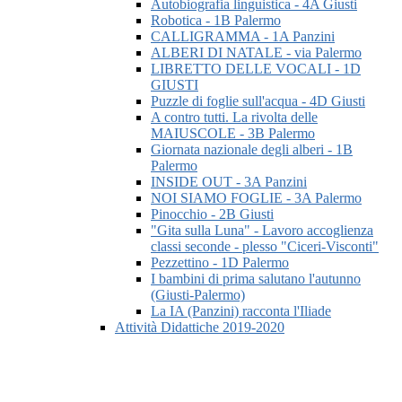
Autobiografia linguistica - 4A Giusti
Robotica - 1B Palermo
CALLIGRAMMA - 1A Panzini
ALBERI DI NATALE - via Palermo
LIBRETTO DELLE VOCALI - 1D
GIUSTI
Puzzle di foglie sull'acqua - 4D Giusti
A contro tutti. La rivolta delle
MAIUSCOLE - 3B Palermo
Giornata nazionale degli alberi - 1B
Palermo
INSIDE OUT - 3A Panzini
NOI SIAMO FOGLIE - 3A Palermo
Pinocchio - 2B Giusti
"Gita sulla Luna" - Lavoro accoglienza
classi seconde - plesso "Ciceri-Visconti"
Pezzettino - 1D Palermo
I bambini di prima salutano l'autunno
(Giusti-Palermo)
La IA (Panzini) racconta l'Iliade
Attività Didattiche 2019-2020