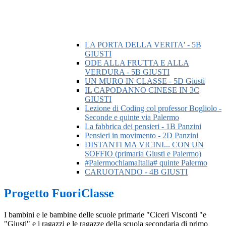
LA PORTA DELLA VERITA' - 5B
GIUSTI
ODE ALLA FRUTTA E ALLA
VERDURA - 5B GIUSTI
UN MURO IN CLASSE - 5D Giusti
IL CAPODANNO CINESE IN 3C
GIUSTI
Lezione di Coding col professor Bogliolo -
Seconde e quinte via Palermo
La fabbrica dei pensieri - 1B Panzini
Pensieri in movimento - 2D Panzini
DISTANTI MA VICINI... CON UN
SOFFIO (primaria Giusti e Palermo)
#PalermochiamaItalia# quinte Palermo
CARUOTANDO - 4B GIUSTI
Progetto FuoriClasse
I bambini e le bambine delle scuole primarie "Ciceri Visconti "e
"Giusti" e i ragazzi e le ragazze della scuola secondaria di primo