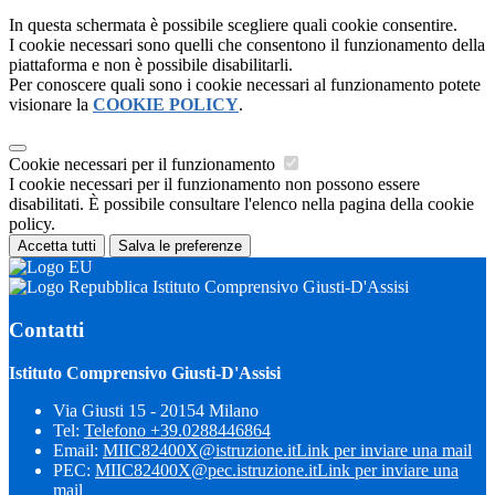
In questa schermata è possibile scegliere quali cookie consentire.
I cookie necessari sono quelli che consentono il funzionamento della
piattaforma e non è possibile disabilitarli.
Per conoscere quali sono i cookie necessari al funzionamento potete
visionare la
COOKIE POLICY
.
Cookie necessari per il funzionamento
I cookie necessari per il funzionamento non possono essere
disabilitati. È possibile consultare l'elenco nella pagina della cookie
policy.
Accetta tutti
Salva le preferenze
Istituto Comprensivo Giusti-D'Assisi
Contatti
Istituto Comprensivo Giusti-D'Assisi
Via Giusti 15 - 20154 Milano
Tel:
Telefono +39.0288446864
Email:
MIIC82400X@istruzione.it
Link per inviare una mail
PEC:
MIIC82400X@pec.istruzione.it
Link per inviare una
mail