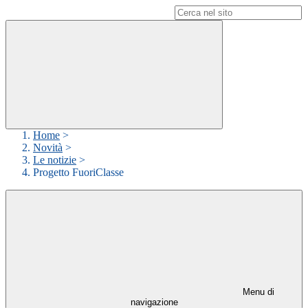
Campo di ricerca per le pagine del sito
Home
>
Novità
>
Le notizie
>
Progetto FuoriClasse
Menu di
navigazione