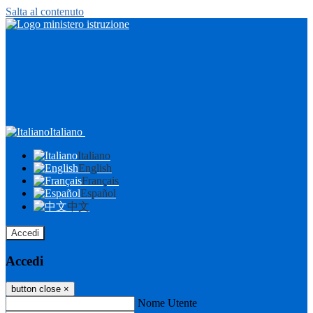
Salta al contenuto
Italiano
Italiano
English
Français
Español
中文
Accedi
Accedi
button close
×
Nome Utente