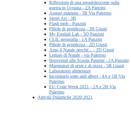
Riflessioni di una preadolescente sulla
guerra in Ucraina - 2A Panzini
Auguri mamma - 3B Via Palermo
Street Art - 3B
Flash mob - Panzini
Pillole di gentilezza - 2B Giusti
My English Lab - 3D Panzini
CLIL geografia - 1A Panzini
Pillole di gentilezza - 2D Giusti
Amo il Natale perchè... - 2D Giusti
Letture di Natale - via Palermo
Benvenuti alla Scuola Panzini - 2A Panzini
Mangiatori di semi e di pizza - 5B Giusti
Laboratorio alimentare
Incontrarsi sotto agli alberi - 4A e 1B Via
Palermo
EU Code Week 2021 - 2A e 2B Via
Palermo
Attività Didattiche 2020-2021