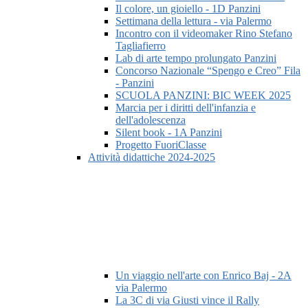
Il colore, un gioiello - 1D Panzini
Settimana della lettura - via Palermo
Incontro con il videomaker Rino Stefano
Tagliafierro
Lab di arte tempo prolungato Panzini
Concorso Nazionale “Spengo e Creo” Fila
- Panzini
SCUOLA PANZINI: BIC WEEK 2025
Marcia per i diritti dell'infanzia e
dell'adolescenza
Silent book - 1A Panzini
Progetto FuoriClasse
Attività didattiche 2024-2025
Un viaggio nell'arte con Enrico Baj - 2A
via Palermo
La 3C di via Giusti vince il Rally