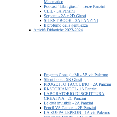
Matematico
Podcast "Libri giusti" - Terze Panzini
CLIL - 3A Panzini
Serpenti - 2A e 2D Giusti
SILENT BOOK - 3A PANZINI
Il profumo della gentilezza
Attività Didattiche 2023-2024
Progetto ConsigliaMi - 5B via Palermo
Silent book - 5B Giusti
PROGETTO TACCUINO - 2A Panzini
RI-STORIAMOCI - 1A Panzini
LABORATORIO DI SCRITTURA
CREATIVA - 2C Panzini
Le città invisibili - 2A Panzini
Pencil VS Camera - 2E Panzini
LA ZUPPA LEPRON - 1A via Palermo