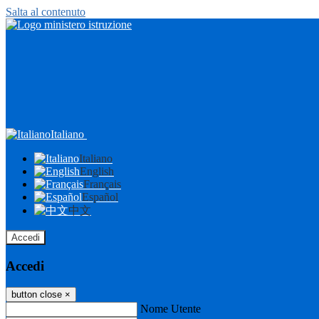
Salta al contenuto
Italiano
Italiano
English
Français
Español
中文
Accedi
Accedi
button close
×
Nome Utente