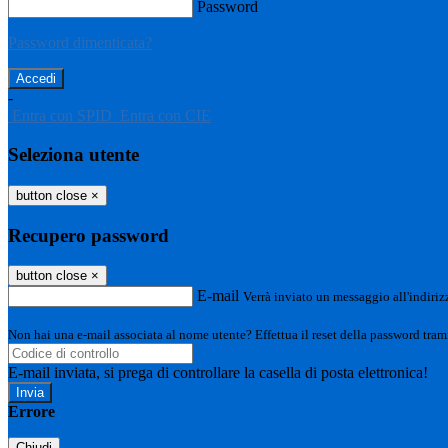
Password
Password dimenticata?
-
Entra con SPID
Entra con CIE
Seleziona utente
button close
×
Recupero password
button close
×
E-mail
Verrà inviato un messaggio all'indirizz
Non hai una e-mail associata al nome utente? Effettua il reset della password tram
E-mail inviata, si prega di controllare la casella di posta elettronica!
Errore
Chiudi