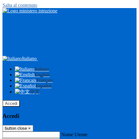
Salta al contenuto
Italiano
Italiano
English
Français
Español
中文
Accedi
Accedi
button close
×
Nome Utente