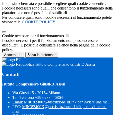
In questa schermata è possibile scegliere quali cookie consentire.
I cookie necessari sono quelli che consentono il funzionamento della
piattaforma e non è possibile disabilitarli.
Per conoscere quali sono i cookie necessari al funzionamento potete
visionare la
COOKIE POLICY
.
Cookie necessari per il funzionamento
I cookie necessari per il funzionamento non possono essere
disabilitati. È possibile consultare l'elenco nella pagina della cookie
policy.
Accetta tutti
Salva le preferenze
Istituto Comprensivo Giusti-D'Assisi
Contatti
Istituto Comprensivo Giusti-D'Assisi
Via Giusti 15 - 20154 Milano
Tel:
Telefono +39.0288446864
Email:
MIIC82400X@istruzione.it
Link per inviare una mail
PEC:
MIIC82400X@pec.istruzione.it
Link per inviare una
mail