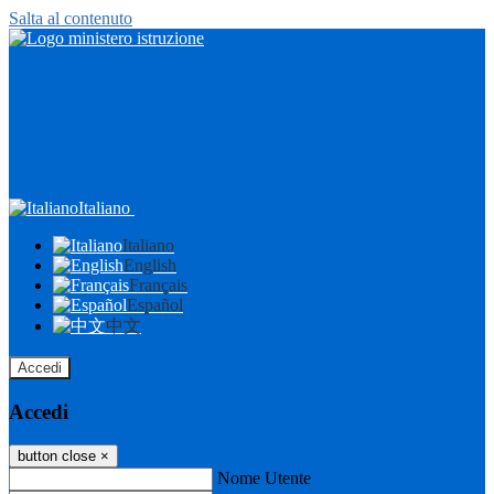
Salta al contenuto
Italiano
Italiano
English
Français
Español
中文
Accedi
Accedi
button close
×
Nome Utente