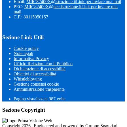
Email:
MIIC82400X@istruzione.it
Link per inviare una mail
PEC:
MIIC82400X@pec.istruzione.it
Link per inviare una
mail
C.F.: 80115050157
Sezione Link Utili
Cookie policy
Note legali
Informativa Privacy
Ufficio Relazioni con il Pubblico
Dichiarazione di accessibilità
Obiettivi di accessibilità
Whistleblowing
Gestione consensi cookie
Amministrazione trasparente
Pagina visualizzata
987
volte
Sezione Copyright
Copyright 2026 | Engineered and powered by Gruppo Spaggiari