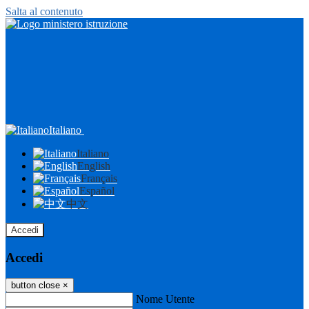
Salta al contenuto
Italiano
Italiano
English
Français
Español
中文
Accedi
Accedi
button close
×
Nome Utente