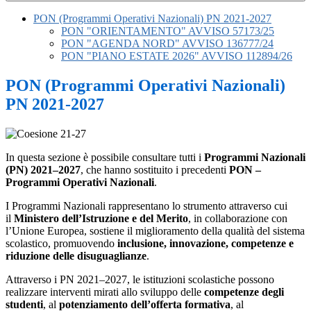
PON (Programmi Operativi Nazionali) PN 2021-2027
PON "ORIENTAMENTO" AVVISO 57173/25
PON "AGENDA NORD" AVVISO 136777/24
PON "PIANO ESTATE 2026" AVVISO 112894/26
PON (Programmi Operativi Nazionali)
PN 2021-2027
In questa sezione è possibile consultare tutti i
Programmi Nazionali
(PN) 2021–2027
, che hanno sostituito i precedenti
PON –
Programmi Operativi Nazionali
.
I Programmi Nazionali rappresentano lo strumento attraverso cui
il
Ministero dell’Istruzione e del Merito
, in collaborazione con
l’Unione Europea, sostiene il miglioramento della qualità del sistema
scolastico, promuovendo
inclusione, innovazione, competenze e
riduzione delle disuguaglianze
.
Attraverso i PN 2021–2027, le istituzioni scolastiche possono
realizzare interventi mirati allo sviluppo delle
competenze degli
studenti
, al
potenziamento dell’offerta formativa
, al