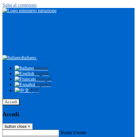
Salta al contenuto
Italiano
Italiano
English
Français
Español
中文
Accedi
Accedi
button close
×
Nome Utente