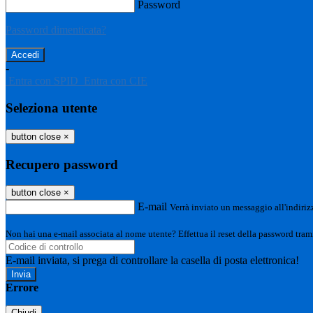
Password
Password dimenticata?
-
Entra con SPID
Entra con CIE
Seleziona utente
button close
×
Recupero password
button close
×
E-mail
Verrà inviato un messaggio all'indirizz
Non hai una e-mail associata al nome utente? Effettua il reset della password tram
E-mail inviata, si prega di controllare la casella di posta elettronica!
Errore
Chiudi