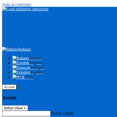
Salta al contenuto
Italiano
Italiano
English
Français
Español
中文
Accedi
Accedi
button close
×
Nome Utente