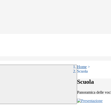
Home
>
Scuola
Scuola
Panoramica delle voc