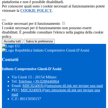
piattaforma e non è possibile disabilitarli.
Per conoscere quali sono i cookie necessari al funzionamento potete
visionare la
COOKIE POLICY
.
Cookie necessari per il funzionamento
I cookie necessari per il funzionamento non possono essere
disabilitati. È possibile consultare l'elenco nella pagina della cookie
policy.
Accetta tutti
Salva le preferenze
Istituto Comprensivo Giusti-D'Assisi
Contatti
Istituto Comprensivo Giusti-D'Assisi
Via Giusti 15 - 20154 Milano
Tel:
Telefono +39.0288446864
Email:
MIIC82400X@istruzione.it
Link per inviare una mail
PEC:
MIIC82400X@pec.istruzione.it
Link per inviare una
mail
C.F.: 80115050157