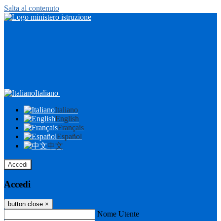
Salta al contenuto
Italiano
Italiano
English
Français
Español
中文
Accedi
Accedi
button close
×
Nome Utente