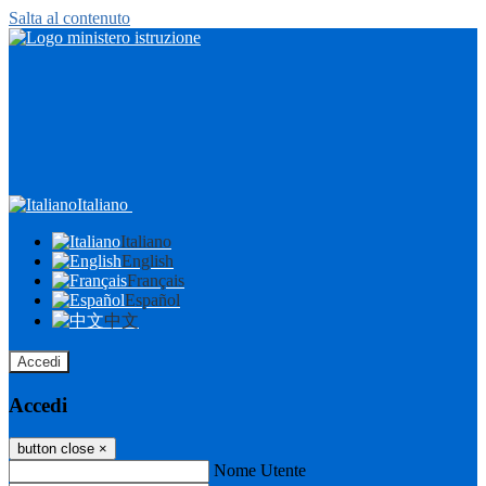
Salta al contenuto
Italiano
Italiano
English
Français
Español
中文
Accedi
Accedi
button close
×
Nome Utente