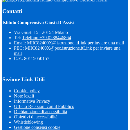
Contatti
Istituto Comprensivo Giusti-D'Assisi
Via Giusti 15 - 20154 Milano
Tel:
Telefono +39.0288446864
Email:
MIIC82400X@istruzione.it
Link per inviare una mail
PEC:
MIIC82400X@pec.istruzione.it
Link per inviare una
mail
C.F.: 80115050157
Sezione Link Utili
Cookie policy
Note legali
Informativa Privacy
Ufficio Relazioni con il Pubblico
Dichiarazione di accessibilità
Obiettivi di accessibilità
Whistleblowing
Gestione consensi cookie