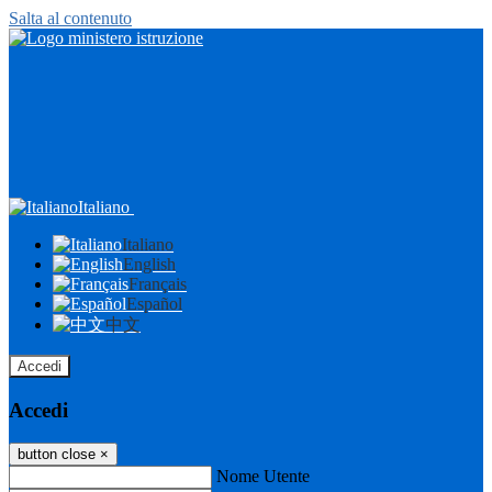
Salta al contenuto
Italiano
Italiano
English
Français
Español
中文
Accedi
Accedi
button close
×
Nome Utente