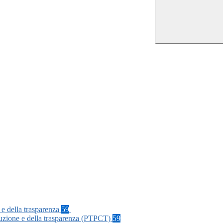
 e della trasparenza
59
rruzione e della trasparenza (PTPCT)
59