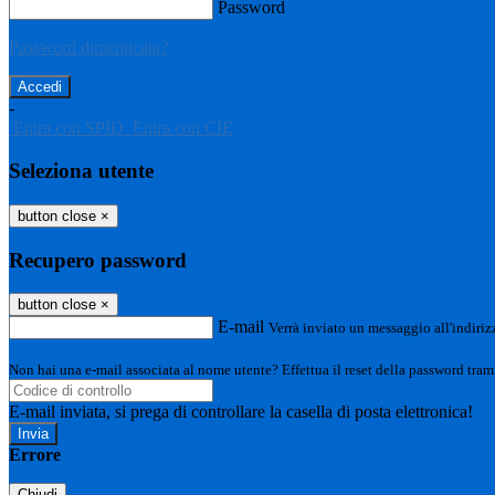
Password
Password dimenticata?
-
Entra con SPID
Entra con CIE
Seleziona utente
button close
×
Recupero password
button close
×
E-mail
Verrà inviato un messaggio all'indirizz
Non hai una e-mail associata al nome utente? Effettua il reset della password tram
E-mail inviata, si prega di controllare la casella di posta elettronica!
Errore
Chiudi