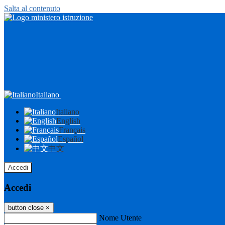
Salta al contenuto
Italiano
Italiano
English
Français
Español
中文
Accedi
Accedi
button close
×
Nome Utente