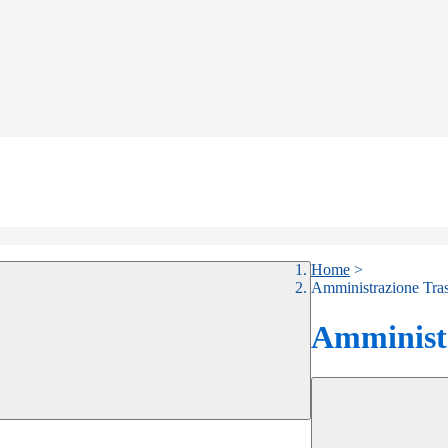
Home
>
Amministrazione Tra
Amministr