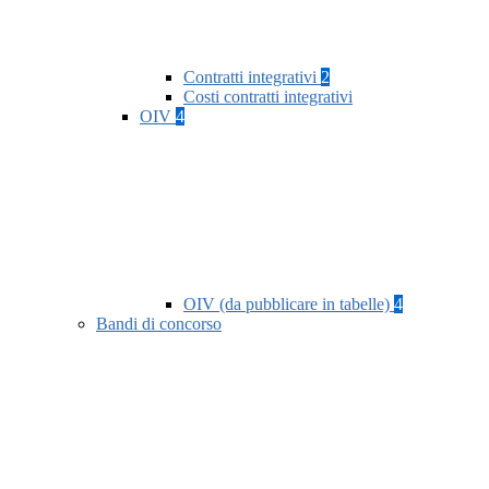
Contratti integrativi
2
Costi contratti integrativi
OIV
4
OIV (da pubblicare in tabelle)
4
Bandi di concorso