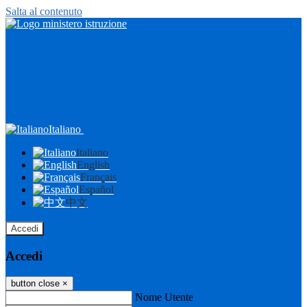
Salta al contenuto
Italiano
Italiano
English
Français
Español
中文
Accedi
Accedi
button close
×
Nome Utente