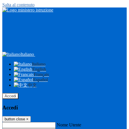
Salta al contenuto
Italiano
Italiano
English
Français
Español
中文
Accedi
Accedi
button close
×
Nome Utente