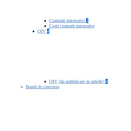
Contratti integrativi
2
Costi contratti integrativi
OIV
4
OIV (da pubblicare in tabelle)
4
Bandi di concorso