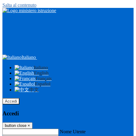
Salta al contenuto
Italiano
Italiano
English
Français
Español
中文
Accedi
Accedi
button close
×
Nome Utente