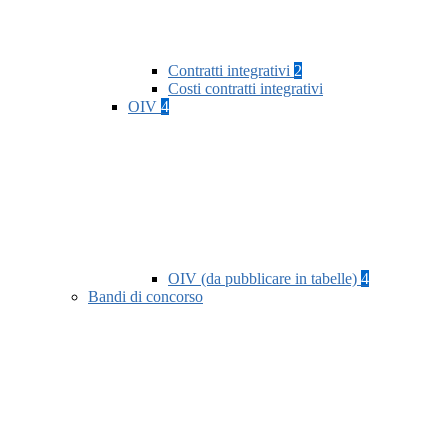
Contratti integrativi
2
Costi contratti integrativi
OIV
4
OIV (da pubblicare in tabelle)
4
Bandi di concorso