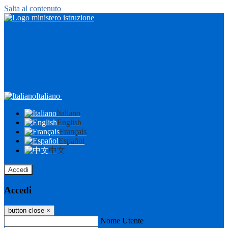
Salta al contenuto
Italiano
Italiano
English
Français
Español
中文
Accedi
Accedi
button close
×
Nome Utente