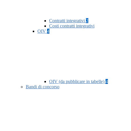
Contratti integrativi
2
Costi contratti integrativi
OIV
4
OIV (da pubblicare in tabelle)
4
Bandi di concorso