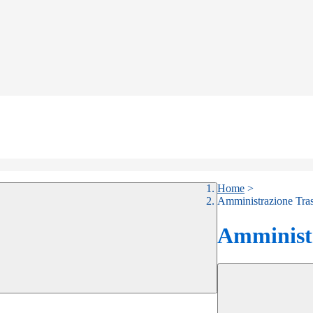
Home
>
Amministrazione Tra
Amministr