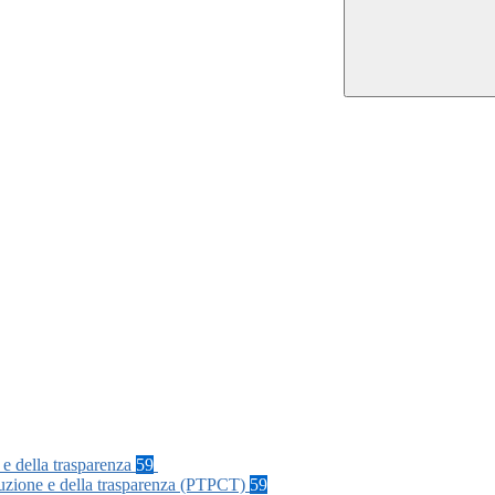
 e della trasparenza
59
rruzione e della trasparenza (PTPCT)
59