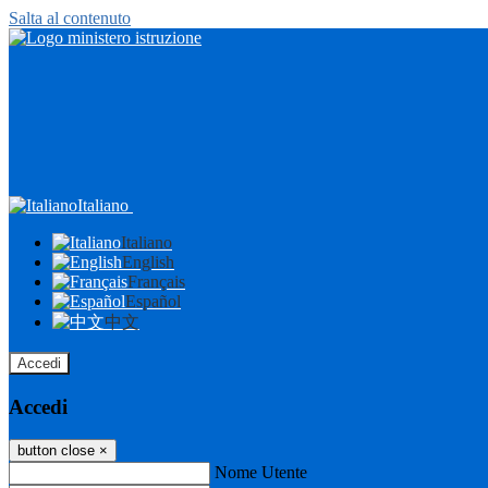
Salta al contenuto
Italiano
Italiano
English
Français
Español
中文
Accedi
Accedi
button close
×
Nome Utente