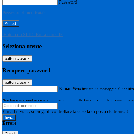
Password
Password dimenticata?
-
Entra con SPID
Entra con CIE
Seleziona utente
button close
×
Recupero password
button close
×
E-mail
Verrà inviato un messaggio all'indirizz
Non hai una e-mail associata al nome utente? Effettua il reset della password tram
E-mail inviata, si prega di controllare la casella di posta elettronica!
Errore
Chiudi