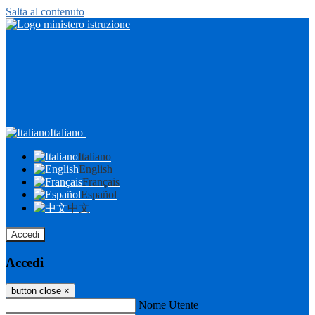
Salta al contenuto
Italiano
Italiano
English
Français
Español
中文
Accedi
Accedi
button close
×
Nome Utente