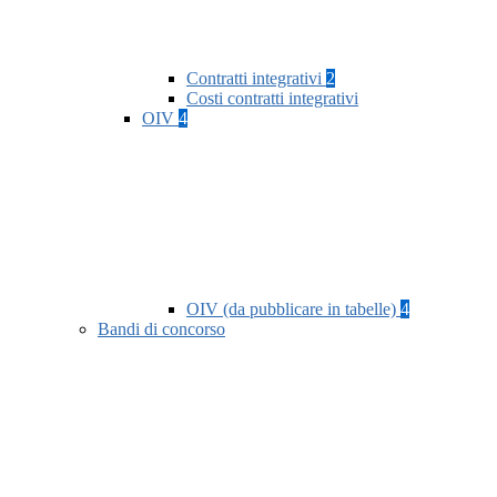
Contratti integrativi
2
Costi contratti integrativi
OIV
4
OIV (da pubblicare in tabelle)
4
Bandi di concorso