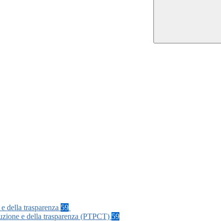
 e della trasparenza
59
rruzione e della trasparenza (PTPCT)
59