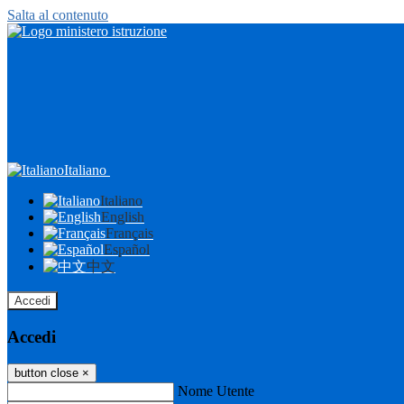
Salta al contenuto
Italiano
Italiano
English
Français
Español
中文
Accedi
Accedi
button close
×
Nome Utente