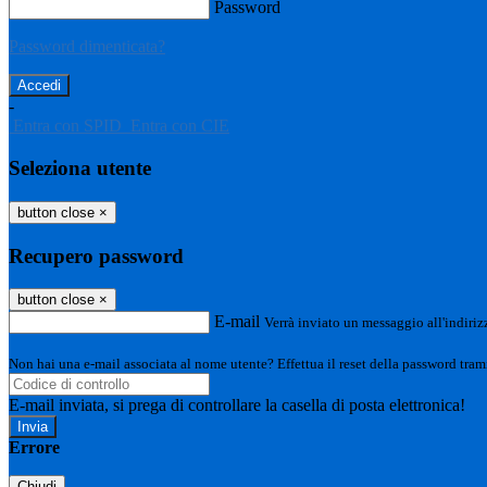
Password
Password dimenticata?
-
Entra con SPID
Entra con CIE
Seleziona utente
button close
×
Recupero password
button close
×
E-mail
Verrà inviato un messaggio all'indirizz
Non hai una e-mail associata al nome utente? Effettua il reset della password tram
E-mail inviata, si prega di controllare la casella di posta elettronica!
Errore
Chiudi