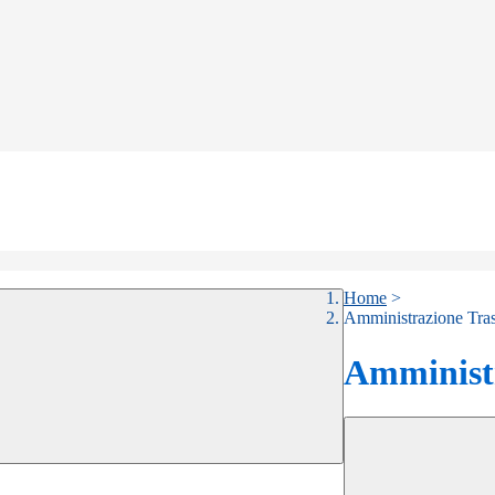
Home
>
Amministrazione Tra
Amministr