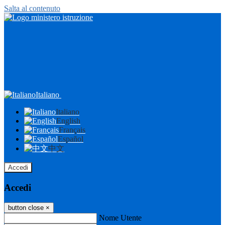
Salta al contenuto
Italiano
Italiano
English
Français
Español
中文
Accedi
Accedi
button close
×
Nome Utente