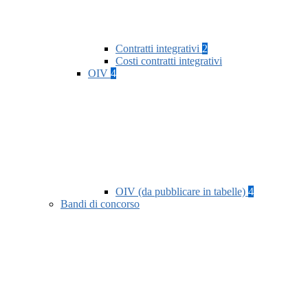
Contratti integrativi
2
Costi contratti integrativi
OIV
4
OIV (da pubblicare in tabelle)
4
Bandi di concorso