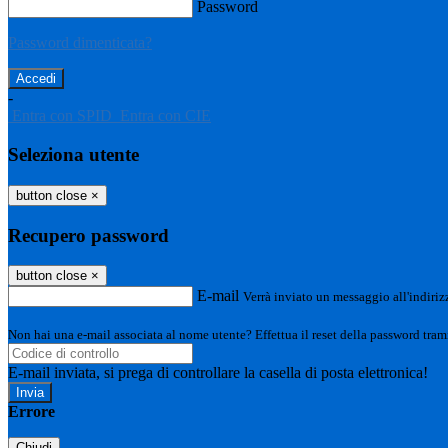
Password
Password dimenticata?
-
Entra con SPID
Entra con CIE
Seleziona utente
button close
×
Recupero password
button close
×
E-mail
Verrà inviato un messaggio all'indirizz
Non hai una e-mail associata al nome utente? Effettua il reset della password tram
E-mail inviata, si prega di controllare la casella di posta elettronica!
Errore
Chiudi