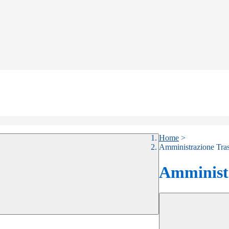
Home
>
Amministrazione Tra
Amministr