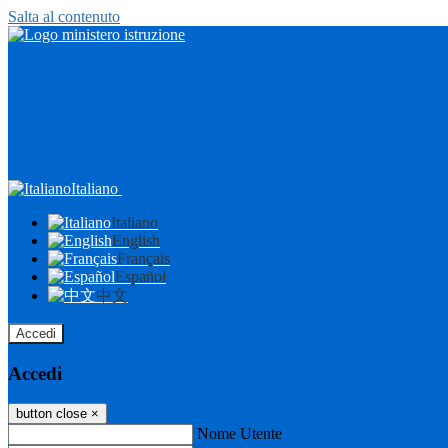
Salta al contenuto
Italiano
Italiano
English
Français
Español
中文
Accedi
Accedi
button close
×
Nome Utente