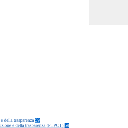
 e della trasparenza
59
rruzione e della trasparenza (PTPCT)
59