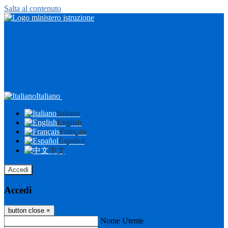
Salta al contenuto
Italiano
Italiano
English
Français
Español
中文
Accedi
Accedi
button close
×
Nome Utente