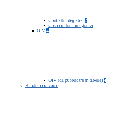
Contratti integrativi
2
Costi contratti integrativi
OIV
4
OIV (da pubblicare in tabelle)
4
Bandi di concorso