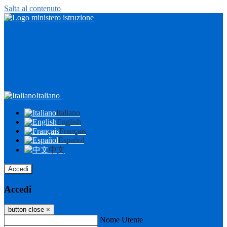
Salta al contenuto
Italiano
Italiano
English
Français
Español
中文
Accedi
Accedi
button close
×
Nome Utente