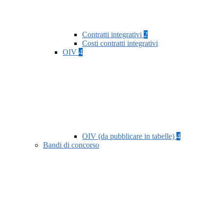
Contratti integrativi
2
Costi contratti integrativi
OIV
4
OIV (da pubblicare in tabelle)
4
Bandi di concorso