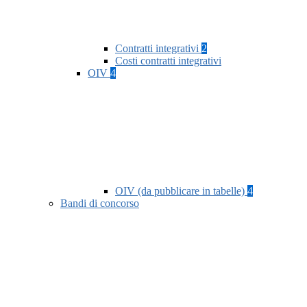
Contratti integrativi
2
Costi contratti integrativi
OIV
4
OIV (da pubblicare in tabelle)
4
Bandi di concorso