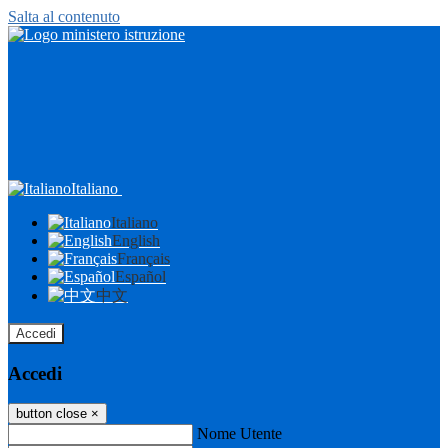
Salta al contenuto
Italiano
Italiano
English
Français
Español
中文
Accedi
Accedi
button close
×
Nome Utente