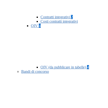
Contratti integrativi
2
Costi contratti integrativi
OIV
4
OIV (da pubblicare in tabelle)
4
Bandi di concorso