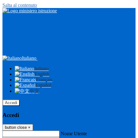
Salta al contenuto
Italiano
Italiano
English
Français
Español
中文
Accedi
Accedi
button close
×
Nome Utente