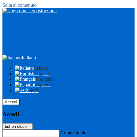
Salta al contenuto
Italiano
Italiano
English
Français
Español
中文
Accedi
Accedi
button close
×
Nome Utente