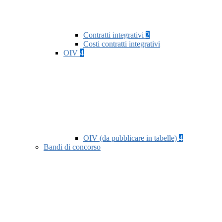
Contratti integrativi
2
Costi contratti integrativi
OIV
4
OIV (da pubblicare in tabelle)
4
Bandi di concorso