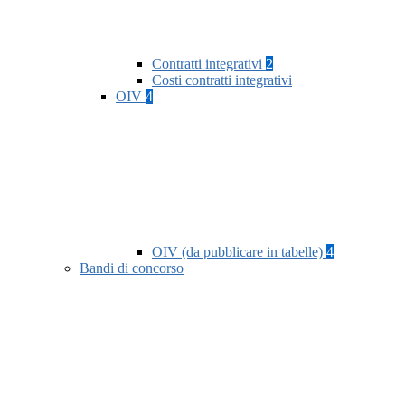
Contratti integrativi
2
Costi contratti integrativi
OIV
4
OIV (da pubblicare in tabelle)
4
Bandi di concorso