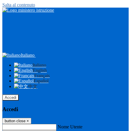
Salta al contenuto
Italiano
Italiano
English
Français
Español
中文
Accedi
Accedi
button close
×
Nome Utente